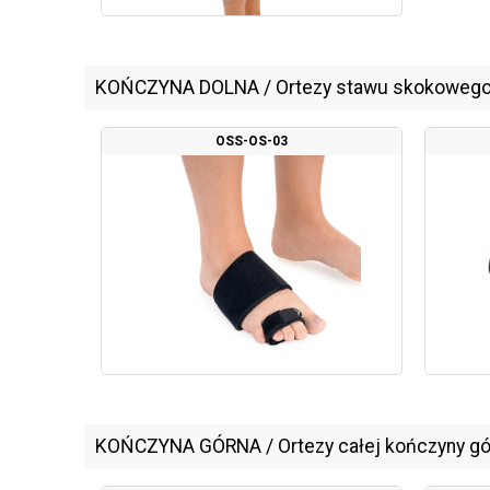
KOŃCZYNA DOLNA
/
Ortezy stawu skokowego 
OSS-OS-03
KOŃCZYNA GÓRNA
/
Ortezy całej kończyny gó