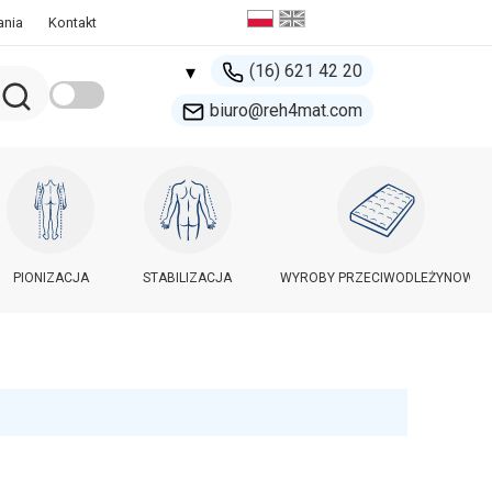
ania
Kontakt
(16) 621 42 20
▾
biuro@reh4mat.com
500 132 274
handel@reh4mat.com
PIONIZACJA
STABILIZACJA
WYROBY PRZECIWODLEŻYNOWE