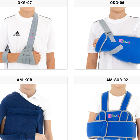
OKG-07
OKG-06
AM-KOB
AM-SOB-02