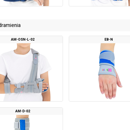
dramienia
AM-OSN-L-02
EB-N
AM-D-02