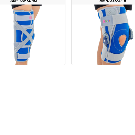
AM-TUD-KD-02
AM-DOSK-Z/1R