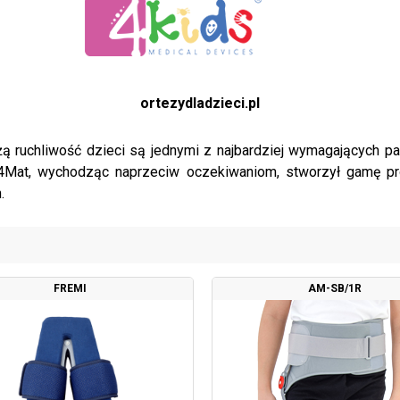
ortezydladzieci.pl
 ruchliwość dzieci są jednymi z najbardziej wymagających pacj
h4Mat, wychodząc naprzeciw oczekiwaniom, stworzył gamę prof
.
FREMI
AM-SB/1R