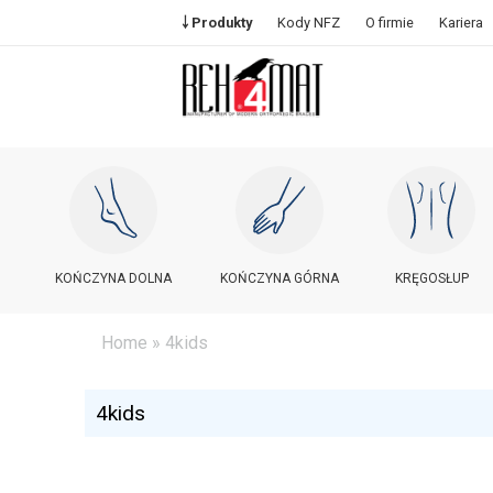
￬ Produkty
Kody NFZ
O firmie
Kariera
KOŃCZYNA DOLNA
KOŃCZYNA GÓRNA
KRĘGOSŁUP
Home
» 4kids
4kids