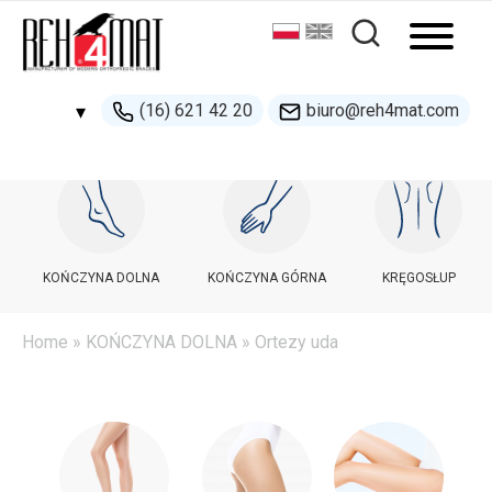
(16) 621 42 20
biuro@reh4mat.com
▾
500 132 274
handel@reh4mat.com
KOŃCZYNA DOLNA
KOŃCZYNA GÓRNA
KRĘGOSŁUP
Home
»
KOŃCZYNA DOLNA
» Ortezy uda