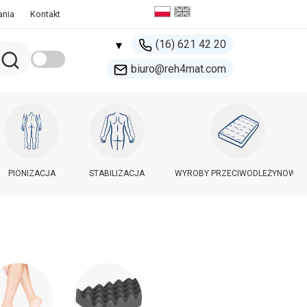
ania
Kontakt
(16) 621 42 20
▾
biuro@reh4mat.com
500 132 274
handel@reh4mat.com
PIONIZACJA
STABILIZACJA
WYROBY PRZECIWODLEŻYNOWE