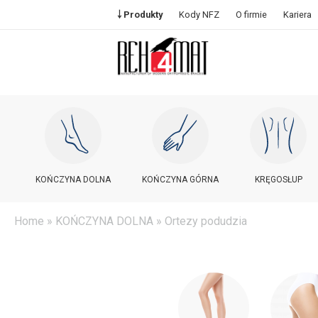
￬ Produkty
Kody NFZ
O firmie
Kariera
KOŃCZYNA DOLNA
KOŃCZYNA GÓRNA
KRĘGOSŁUP
Home
»
KOŃCZYNA DOLNA
» Ortezy podudzia