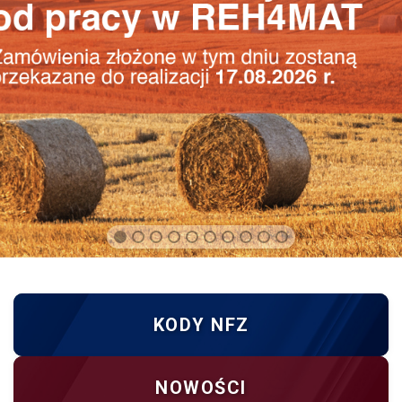
obrzęków limfatycznych i
poprawie krążenia
Zobacz więcej
KODY NFZ
NOWOŚCI