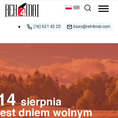
(16) 621 42 20
biuro@reh4mat.com
▾
500 132 274
handel@reh4mat.com
Nowość !
Ortezy uciskowe PCO dla
dorosłych
wsparcie w redukcji