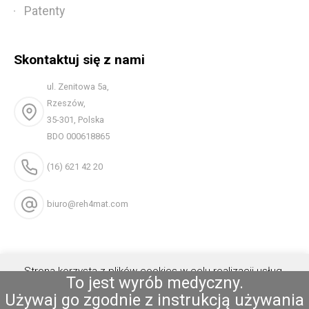
Patenty
Skontaktuj się z nami
ul. Zenitowa 5a,
Rzeszów,
35-301, Polska
BDO 000618865
(16) 621 42 20
biuro@reh4mat.com
Strona korzysta z plików cookies w celu realizacji usług.
To jest wyrób medyczny.
Możesz określić warunki przechowywania lub dostępu do
Używaj go zgodnie z instrukcją używania