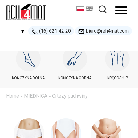
(16) 621 42 20
biuro@reh4mat.com
▾
500 132 274
handel@reh4mat.com
KOŃCZYNA DOLNA
KOŃCZYNA GÓRNA
KRĘGOSŁUP
Home
»
MIEDNICA
» Ortezy pachwiny