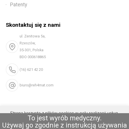
Patenty
Skontaktuj się z nami
ul. Zenitowa 5a,
Rzeszów,
35-301, Polska
BDO 000618865
(16) 621 42 20
biuro@reh4mat.com
Strona korzysta z plików cookies w celu realizacji usług.
To jest wyrób medyczny.
Możesz określić warunki przechowywania lub dostępu do
Używaj go zgodnie z instrukcją używania