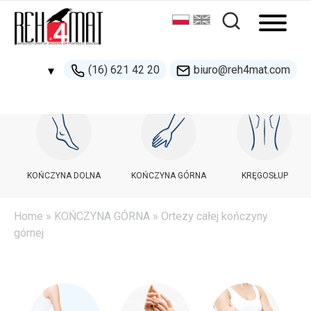
(16) 621 42 20
biuro@reh4mat.com
▾
500 132 274
handel@reh4mat.com
KOŃCZYNA DOLNA
KOŃCZYNA GÓRNA
KRĘGOSŁUP
Home
»
KOŃCZYNA GÓRNA
» Ortezy całej kończyny
górnej