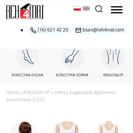
(16) 621 42 20
biuro@reh4mat.com
▾
500 132 274
handel@reh4mat.com
KOŃCZYNA DOLNA
KOŃCZYNA GÓRNA
KRĘGOSŁUP
Home
»
KRĘGOSŁUP
» Ortezy kręgosłupa lędźwiowo-
krzyżowego (LSO)