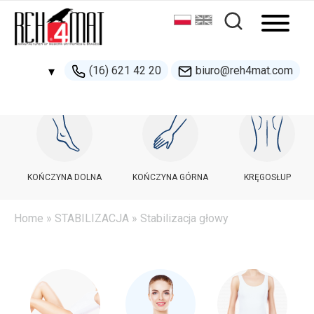
(16) 621 42 20
biuro@reh4mat.com
▾
500 132 274
handel@reh4mat.com
KOŃCZYNA DOLNA
KOŃCZYNA GÓRNA
KRĘGOSŁUP
Home
»
STABILIZACJA
» Stabilizacja głowy