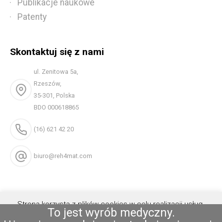
Publikacje naukowe
Patenty
Skontaktuj się z nami
ul. Zenitowa 5a,
Rzeszów,
35-301, Polska
BDO 000618865
(16) 621 42 20
biuro@reh4mat.com
Strona korzysta z plików cookies w celu realizacji usług.
To jest wyrób medyczny.
Możesz określić warunki przechowywania lub dostępu do