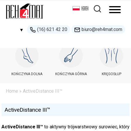
(16) 621 42 20
biuro@reh4mat.com
▾
500 132 274
handel@reh4mat.com
KOŃCZYNA DOLNA
KOŃCZYNA GÓRNA
KRĘGOSŁUP
Home
»
ActiveDistance III™
ActiveDistance III™
ActiveDistance III™
to aktywny trójwarstwowy surowiec, który