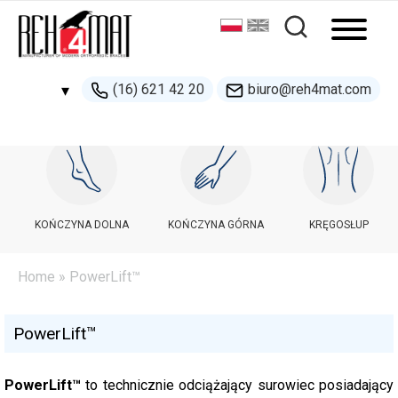
(16) 621 42 20
biuro@reh4mat.com
▾
500 132 274
handel@reh4mat.com
KOŃCZYNA DOLNA
KOŃCZYNA GÓRNA
KRĘGOSŁUP
Home
»
PowerLift™
PowerLift™
PowerLift™
to technicznie odciążający surowiec posiadający