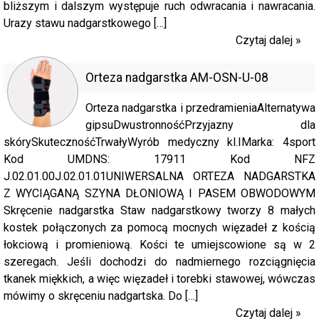
bliższym i dalszym występuje ruch odwracania i nawracania.
Urazy stawu nadgarstkowego […]
Czytaj dalej »
Orteza nadgarstka AM-OSN-U-08
Orteza nadgarstka i przedramieniaAlternatywa
gipsuDwustronnośćPrzyjazny dla
skórySkutecznośćTrwałyWyrób medyczny kl.IMarka: 4sport
Kod UMDNS: 17911 Kod NFZ
J.02.01.00J.02.01.01UNIWERSALNA ORTEZA NADGARSTKA
Z WYCIĄGANĄ SZYNA DŁONIOWĄ I PASEM OBWODOWYM
Skręcenie nadgarstka Staw nadgarstkowy tworzy 8 małych
kostek połączonych za pomocą mocnych więzadeł z kością
łokciową i promieniową. Kości te umiejscowione są w 2
szeregach. Jeśli dochodzi do nadmiernego rozciągnięcia
tkanek miękkich, a więc więzadeł i torebki stawowej, wówczas
mówimy o skręceniu nadgartska. Do […]
Czytaj dalej »