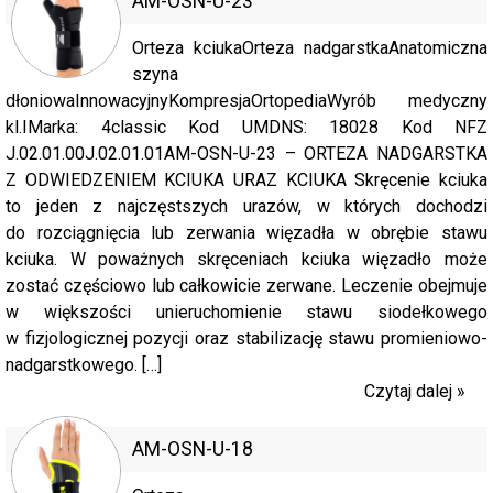
AM-OSN-U-23
Orteza kciukaOrteza nadgarstkaAnatomiczna
szyna
dłoniowaInnowacyjnyKompresjaOrtopediaWyrób medyczny
kl.IMarka: 4classic Kod UMDNS: 18028 Kod NFZ
J.02.01.00J.02.01.01AM-OSN-U-23 – ORTEZA NADGARSTKA
Z ODWIEDZENIEM KCIUKA URAZ KCIUKA Skręcenie kciuka
to jeden z najczęstszych urazów, w których dochodzi
do rozciągnięcia lub zerwania więzadła w obrębie stawu
kciuka. W poważnych skręceniach kciuka więzadło może
zostać częściowo lub całkowicie zerwane. Leczenie obejmuje
w większości unieruchomienie stawu siodełkowego
w fizjologicznej pozycji oraz stabilizację stawu promieniowo-
nadgarstkowego. […]
Czytaj dalej »
AM-OSN-U-18