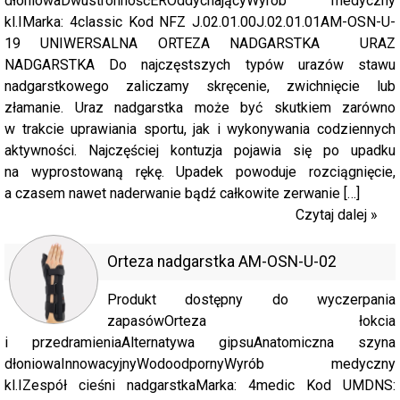
dłoniowaDwustronnośćEROddychającyWyrób medyczny
kl.IMarka: 4classic Kod NFZ J.02.01.00J.02.01.01AM-OSN-U-
19 UNIWERSALNA ORTEZA NADGARSTKA URAZ
NADGARSTKA Do najczęstszych typów urazów stawu
nadgarstkowego zaliczamy skręcenie, zwichnięcie lub
złamanie. Uraz nadgarstka może być skutkiem zarówno
w trakcie uprawiania sportu, jak i wykonywania codziennych
aktywności. Najczęściej kontuzja pojawia się po upadku
na wyprostowaną rękę. Upadek powoduje rozciągnięcie,
a czasem nawet naderwanie bądź całkowite zerwanie […]
Czytaj dalej »
Orteza nadgarstka AM-OSN-U-02
Produkt dostępny do wyczerpania
zapasówOrteza łokcia
i przedramieniaAlternatywa gipsuAnatomiczna szyna
dłoniowaInnowacyjnyWodoodpornyWyrób medyczny
kl.IZespół cieśni nadgarstkaMarka: 4medic Kod UMDNS: