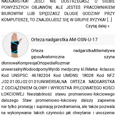
NADGARSTKA! JEŚLI NIE DOSTRZEGASZ U SIEBIE
POWYŻSZYCH OBJAWÓW, ALE JESTEŚ PRACOWNIKIEM
BIUROWYM LUB SPĘDZASZ DŁUGIE GODZINY PRZY
KOMPUTERZE, TO ZNAJDUJESZ SIĘ W GRUPIE RYZYKA! […]
Czytaj dalej »
Orteza nadgarstka AM-OSN-U-17
Orteza nadgarstkaAlternatywa
gipsuAnatomiczna szyna
dłoniowaKompresjaOrtopediaRozmiar
uniwersalnyWodoodpornyWyrób medyczny kl.IMarka: 4classic
Kod UNSPSC: 46182204 Kod UMDNS: 18028 Kod NFZ
J.02.01.00J.02.01.01UNIWERSALNA ORTEZA NADGARSTKA
Z ODCIĄŻENIEM GŁOWY I WYROSTKA RYLCOWATEGO KOŚCI
ŁOKCIOWEJ Niestabilność stawu promieniowo-łokciowego
dalszego Staw promieniowo-łokciowy dalszy zapewnia
nie tylko pronację i supinację przedramienia, ale także pozwala
na wykonywanie takich czynności jak chwytanie i unoszenie