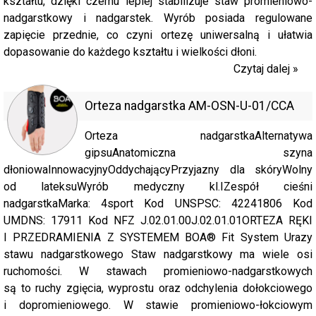
kształtu, dzięki czemu lepiej stabilizuje staw promieniowo-
nadgarstkowy i nadgarstek. Wyrób posiada regulowane
zapięcie przednie, co czyni ortezę uniwersalną i ułatwia
dopasowanie do każdego kształtu i wielkości dłoni.
Czytaj dalej »
Orteza nadgarstka AM-OSN-U-01/CCA
Orteza nadgarstkaAlternatywa
gipsuAnatomiczna szyna
dłoniowaInnowacyjnyOddychającyPrzyjazny dla skóryWolny
od lateksuWyrób medyczny kl.IZespół cieśni
nadgarstkaMarka: 4sport Kod UNSPSC: 42241806 Kod
UMDNS: 17911 Kod NFZ J.02.01.00J.02.01.01ORTEZA RĘKI
I PRZEDRAMIENIA Z SYSTEMEM BOA® Fit System Urazy
stawu nadgarstkowego Staw nadgarstkowy ma wiele osi
ruchomości. W stawach promieniowo-nadgarstkowych
są to ruchy zgięcia, wyprostu oraz odchylenia dołokciowego
i dopromieniowego. W stawie promieniowo-łokciowym