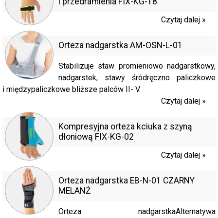
i przedramienia FIX-KG-18
Czytaj dalej »
Orteza nadgarstka AM-OSN-L-01
Stabilizuje staw promieniowo nadgarstkowy,
nadgarstek, stawy śródręczno paliczkowe
i międzypaliczkowe bliższe palców II- V.
Czytaj dalej »
Kompresyjna orteza kciuka z szyną
dłoniową FIX-KG-02
Czytaj dalej »
Orteza nadgarstka EB-N-01 CZARNY
MELANŻ
Orteza nadgarstkaAlternatywa