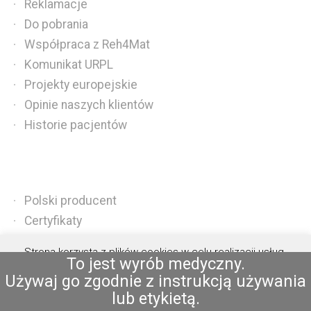
Reklamacje
Do pobrania
Współpraca z Reh4Mat
Komunikat URPL
Projekty europejskie
Opinie naszych klientów
Historie pacjentów
Polski producent
Certyfikaty
Systemy ISO
Strona korzysta z plików cookies w celu realizacji usług.
Nagrody
To jest wyrób medyczny.
Możesz określić warunki przechowywania lub dostępu do
Używaj go zgodnie z instrukcją używania
Publikacje naukowe
plików cookies w Twojej przeglądarce.
Akceptuję
lub etykietą.
Patenty