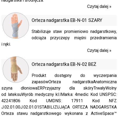
nadgarstka i śródręcza.
Czytaj dalej »
Orteza nadgarstka EB-N-01 SZARY
Stabilizuje staw promieniowo nadgarstkowy,
odciąża przyczepy mięśni przedramienia
i ręki.
Czytaj dalej »
Orteza nadgarstka EB-N-02 BEŻ
Produkt dostępny do wyczerpania
zapasówOrteza nadgarstkaAnatomiczna
szyna dłoniowaERPrzyjazny dla skóryTrwałyWolny
od lateksuWyrób medyczny kl.IMarka: 4medic Kod UNSPSC:
42241806 Kod UMDNS: 17911 Kod NFZ
J.02.01.00J.02.01.01STABILIZUJĄCA ORTEZA NADGARSTKA
Orteza stawu nadgarstkowego wykonana z ActiveSpace™