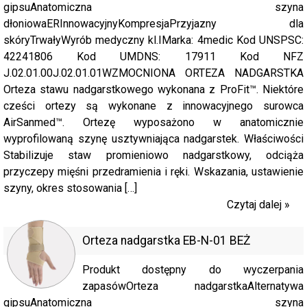
gipsuAnatomiczna szyna
dłoniowaERInnowacyjnyKompresjaPrzyjazny dla
skóryTrwałyWyrób medyczny kl.IMarka: 4medic Kod UNSPSC:
42241806 Kod UMDNS: 17911 Kod NFZ
J.02.01.00J.02.01.01WZMOCNIONA ORTEZA NADGARSTKA
Orteza stawu nadgarstkowego wykonana z ProFit™. Niektóre
cześci ortezy są wykonane z innowacyjnego surowca
AirSanmed™. Ortezę wyposażono w anatomicznie
wyprofilowaną szynę usztywniająca nadgarstek. Właściwości
Stabilizuje staw promieniowo nadgarstkowy, odciąża
przyczepy mięśni przedramienia i ręki. Wskazania, ustawienie
szyny, okres stosowania […]
Czytaj dalej »
Orteza nadgarstka EB-N-01 BEŻ
Produkt dostępny do wyczerpania
zapasówOrteza nadgarstkaAlternatywa
gipsuAnatomiczna szyna