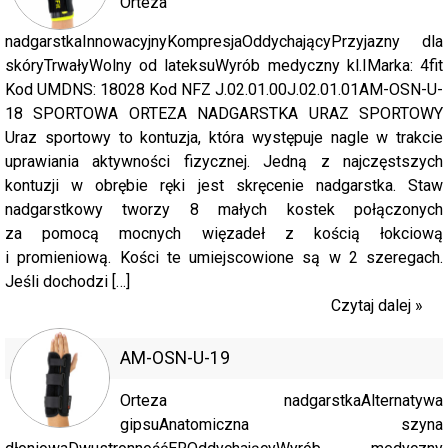
Orteza
nadgarstkaInnowacyjnyKompresjaOddychającyPrzyjazny dla
skóryTrwałyWolny od lateksuWyrób medyczny kl.IMarka: 4fit
Kod UMDNS: 18028 Kod NFZ J.02.01.00J.02.01.01AM-OSN-U-
18 SPORTOWA ORTEZA NADGARSTKA URAZ SPORTOWY
Uraz sportowy to kontuzja, która występuje nagle w trakcie
uprawiania aktywności fizycznej. Jedną z najczęstszych
kontuzji w obrębie ręki jest skręcenie nadgarstka. Staw
nadgarstkowy tworzy 8 małych kostek połączonych
za pomocą mocnych więzadeł z kością łokciową
i promieniową. Kości te umiejscowione są w 2 szeregach.
Jeśli dochodzi […]
Czytaj dalej »
AM-OSN-U-19
Orteza nadgarstkaAlternatywa
gipsuAnatomiczna szyna