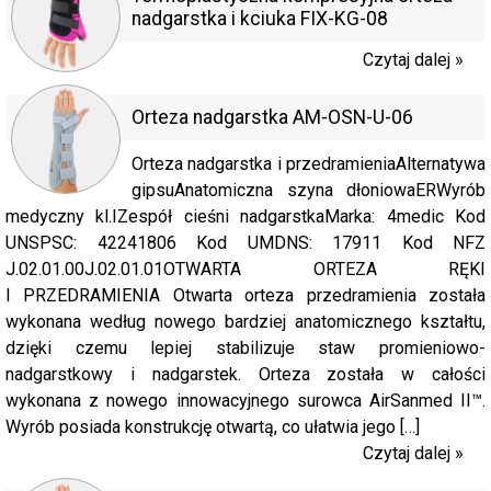
nadgarstka i kciuka FIX-KG-08
Czytaj dalej »
Orteza nadgarstka AM-OSN-U-06
Orteza nadgarstka i przedramieniaAlternatywa
gipsuAnatomiczna szyna dłoniowaERWyrób
medyczny kl.IZespół cieśni nadgarstkaMarka: 4medic Kod
UNSPSC: 42241806 Kod UMDNS: 17911 Kod NFZ
J.02.01.00J.02.01.01OTWARTA ORTEZA RĘKI
I PRZEDRAMIENIA Otwarta orteza przedramienia została
wykonana według nowego bardziej anatomicznego kształtu,
dzięki czemu lepiej stabilizuje staw promieniowo-
nadgarstkowy i nadgarstek. Orteza została w całości
wykonana z nowego innowacyjnego surowca AirSanmed II™.
Wyrób posiada konstrukcję otwartą, co ułatwia jego […]
Czytaj dalej »