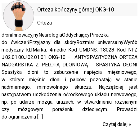
Orteza kończyny górnej OKG-10
Orteza
dłoniInnowacyjnyNeurologiaOddychającyPiłeczka
do ćwiczeńPrzyjazny dla skóryRozmiar uniwersalnyWyrób
medyczny kl.IMarka: 4medic Kod UMDNS: 18028 Kod NFZ
J.02.01.00J.02.01.01 OKG-10 – ANTYSPASTYCZNA ORTEZA
NADGARSTKA Z PELOTĄ DŁONIOWĄ SPASTYKA DŁONI
Spastyka dłoni to zaburzenie napięcia mięśniowego,
w którym mięśnie dłoni i palców pozostają w stanie
nadmiernego, mimowolnego skurczu. Najczęściej jest
następstwem uszkodzenia ośrodkowego układu nerwowego,
np. po udarze mózgu, urazach, w stwardnieniu rozsianym
czy mózgowym porażeniu dziecięcym. Prowadzi
do ograniczenia […]
Czytaj dalej »