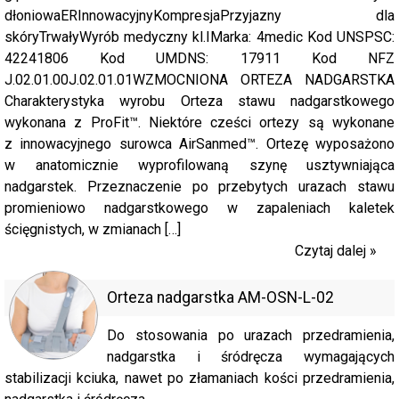
dłoniowaERInnowacyjnyKompresjaPrzyjazny dla
skóryTrwałyWyrób medyczny kl.IMarka: 4medic Kod UNSPSC:
42241806 Kod UMDNS: 17911 Kod NFZ
J.02.01.00J.02.01.01WZMOCNIONA ORTEZA NADGARSTKA
Charakterystyka wyrobu Orteza stawu nadgarstkowego
wykonana z ProFit™. Niektóre cześci ortezy są wykonane
z innowacyjnego surowca AirSanmed™. Ortezę wyposażono
w anatomicznie wyprofilowaną szynę usztywniająca
nadgarstek. Przeznaczenie po przebytych urazach stawu
promieniowo nadgarstkowego w zapaleniach kaletek
ścięgnistych, w zmianach […]
Czytaj dalej »
Orteza nadgarstka AM-OSN-L-02
Do stosowania po urazach przedramienia,
nadgarstka i śródręcza wymagających
stabilizacji kciuka, nawet po złamaniach kości przedramienia,