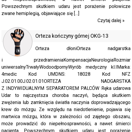
Powszechnym skutkiem udaru jest porażenie połowicze
zwane hemiplegią, objawiające się […]
Czytaj dalej »
Orteza kończyny górnej OKG-13
Orteza dłoniOrteza nadgarstka
i przedramieniaKompensacjaNeurologiaRozmiar
uniwersalnyTrwałyWodoodpornyWyrób medyczny kl.IMarka:
4medic Kod UMDNS: 18028 Kod NFZ
J.02.01.00J.02.01.01ORTEZA NADGARSTKA
Z INDYWIDUALNYM SEPARATOREM PALCÓW Ręka udarowa
Udar to najczęstsza choroba naczyń, będąca skutkiem
zwężenia lub zamknięcia światła naczynia doprowadzającego
krew do mózgu. Ze względu na niedotlenienie, pojawia się
martwica mózgu, która w zależności od zajętego obszaru,
może prowadzić do niepełnosprawności, a nawet śmierci
pacjenta. Powszechnym skutkiem udaru jest porażenie