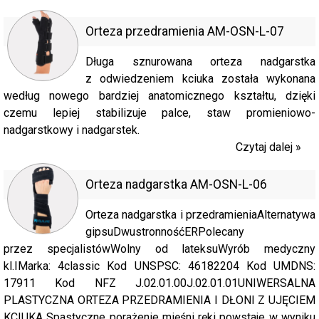
Orteza przedramienia AM-OSN-L-07
Długa sznurowana orteza nadgarstka
z odwiedzeniem kciuka została wykonana
według nowego bardziej anatomicznego kształtu, dzięki
czemu lepiej stabilizuje palce, staw promieniowo-
nadgarstkowy i nadgarstek.
Czytaj dalej »
Orteza nadgarstka AM-OSN-L-06
Orteza nadgarstka i przedramieniaAlternatywa
gipsuDwustronnośćERPolecany
przez specjalistówWolny od lateksuWyrób medyczny
kl.IMarka: 4classic Kod UNSPSC: 46182204 Kod UMDNS:
17911 Kod NFZ J.02.01.00J.02.01.01UNIWERSALNA
PLASTYCZNA ORTEZA PRZEDRAMIENIA I DŁONI Z UJĘCIEM
KCIUKA Spastyczne porażenie mięśni ręki powstaje w wyniku