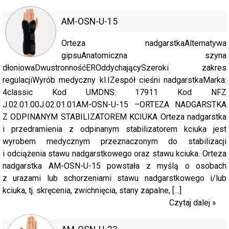
AM-OSN-U-15
Orteza nadgarstkaAlternatywa
gipsuAnatomiczna szyna
dłoniowaDwustronnośćEROddychającySzeroki zakres
regulacjiWyrób medyczny kl.IZespół cieśni nadgarstkaMarka:
4classic Kod UMDNS: 17911 Kod NFZ
J.02.01.00J.02.01.01AM-OSN-U-15 –ORTEZA NADGARSTKA
Z ODPINANYM STABILIZATOREM KCIUKA Orteza nadgarstka
i przedramienia z odpinanym stabilizatorem kciuka jest
wyrobem medycznym przeznaczonym do stabilizacji
i odciążenia stawu nadgarstkowego oraz stawu kciuka. Orteza
nadgarstka AM-OSN-U-15 powstała z myślą o osobach
z urazami lub schorzeniami stawu nadgarstkowego i/lub
kciuka, tj. skręcenia, zwichnięcia, stany zapalne, […]
Czytaj dalej »