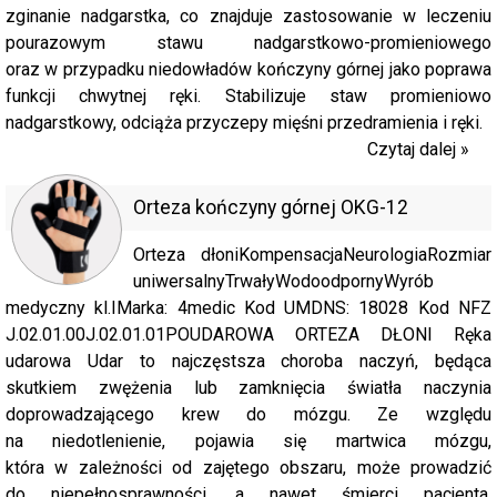
zginanie nadgarstka, co znajduje zastosowanie w leczeniu
pourazowym stawu nadgarstkowo-promieniowego
oraz w przypadku niedowładów kończyny górnej jako poprawa
funkcji chwytnej ręki. Stabilizuje staw promieniowo
nadgarstkowy, odciąża przyczepy mięśni przedramienia i ręki.
Czytaj dalej »
Orteza kończyny górnej OKG-12
Orteza dłoniKompensacjaNeurologiaRozmiar
uniwersalnyTrwałyWodoodpornyWyrób
medyczny kl.IMarka: 4medic Kod UMDNS: 18028 Kod NFZ
J.02.01.00J.02.01.01POUDAROWA ORTEZA DŁONI Ręka
udarowa Udar to najczęstsza choroba naczyń, będąca
skutkiem zwężenia lub zamknięcia światła naczynia
doprowadzającego krew do mózgu. Ze względu
na niedotlenienie, pojawia się martwica mózgu,
która w zależności od zajętego obszaru, może prowadzić
do niepełnosprawności, a nawet śmierci pacjenta.