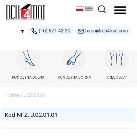
(16) 621 42 20
biuro@reh4mat.com
▾
500 132 274
handel@reh4mat.com
KOŃCZYNA DOLNA
KOŃCZYNA GÓRNA
KRĘGOSŁUP
Home
»
J.02.01.01
Kod NFZ: J.02.01.01