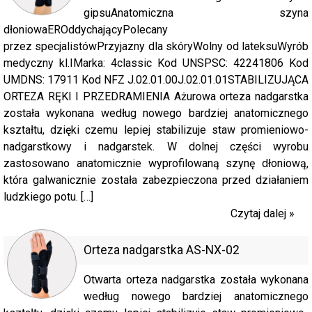
gipsuAnatomiczna szyna
dłoniowaEROddychającyPolecany
przez specjalistówPrzyjazny dla skóryWolny od lateksuWyrób
medyczny kl.IMarka: 4classic Kod UNSPSC: 42241806 Kod
UMDNS: 17911 Kod NFZ J.02.01.00J.02.01.01STABILIZUJĄCA
ORTEZA RĘKI I PRZEDRAMIENIA Ażurowa orteza nadgarstka
została wykonana według nowego bardziej anatomicznego
kształtu, dzięki czemu lepiej stabilizuje staw promieniowo-
nadgarstkowy i nadgarstek. W dolnej części wyrobu
zastosowano anatomicznie wyprofilowaną szynę dłoniową,
która galwanicznie została zabezpieczona przed działaniem
ludzkiego potu. […]
Czytaj dalej »
Orteza nadgarstka AS-NX-02
Otwarta orteza nadgarstka została wykonana
według nowego bardziej anatomicznego