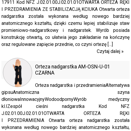
17911 Kod NFZ J.02.01.00J.02.01.01OTWARTA ORTEZA RĘKI
I PRZEDRAMIENIA ZE STABILIZACJĄ KCIUKA Otwarta orteza
nadgarstka została wykonana według nowego bardziej
anatomicznego kształtu, dzięki czemu lepiej stabilizuje staw
promieniowo-nadgarstkowy i nadgarstek. Wyrób posiada
konstrukcję otwartą, co ułatwia jego zakładanie na kończynę
oraz regulowane zapięcie przednie, co czyni ortezę […]
Czytaj dalej »
Orteza nadgarstka AM-OSN-U-01
CZARNA
Orteza nadgarstka i przedramieniaAlternatywa
gipsuAnatomiczna szyna
dłoniowaInnowacyjnyWodoodpornyWyrób medyczny
kl.IZespół cieśni nadgarstka Kod NFZ
J.02.01.00J.02.01.01OTWARTA ORTEZA RĘKI
I PRZEDRAMIENIA Otwarta orteza nadgarstka została
wykonana według nowego bardziej anatomicznego kształtu,