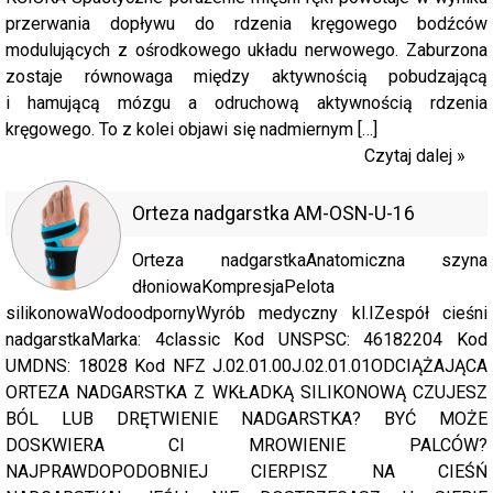
przerwania dopływu do rdzenia kręgowego bodźców
modulujących z ośrodkowego układu nerwowego. Zaburzona
zostaje równowaga między aktywnością pobudzającą
i hamującą mózgu a odruchową aktywnością rdzenia
kręgowego. To z kolei objawi się nadmiernym […]
Czytaj dalej »
Orteza nadgarstka AM-OSN-U-16
Orteza nadgarstkaAnatomiczna szyna
dłoniowaKompresjaPelota
silikonowaWodoodpornyWyrób medyczny kl.IZespół cieśni
nadgarstkaMarka: 4classic Kod UNSPSC: 46182204 Kod
UMDNS: 18028 Kod NFZ J.02.01.00J.02.01.01ODCIĄŻAJĄCA
ORTEZA NADGARSTKA Z WKŁADKĄ SILIKONOWĄ CZUJESZ
BÓL LUB DRĘTWIENIE NADGARSTKA? BYĆ MOŻE
DOSKWIERA CI MROWIENIE PALCÓW?
NAJPRAWDOPODOBNIEJ CIERPISZ NA CIEŚŃ