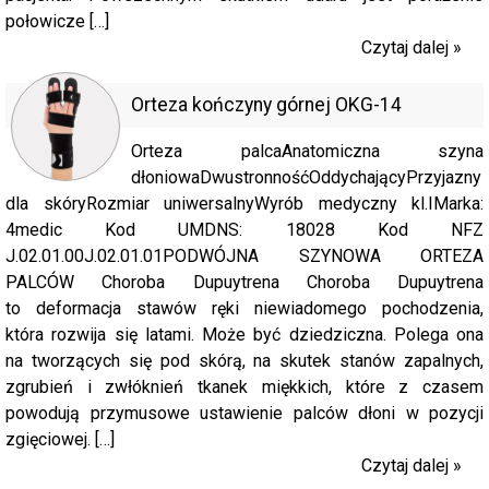
połowicze […]
Czytaj dalej »
Orteza kończyny górnej OKG-14
Orteza palcaAnatomiczna szyna
dłoniowaDwustronnośćOddychającyPrzyjazny
dla skóryRozmiar uniwersalnyWyrób medyczny kl.IMarka:
4medic Kod UMDNS: 18028 Kod NFZ
J.02.01.00J.02.01.01PODWÓJNA SZYNOWA ORTEZA
PALCÓW Choroba Dupuytrena Choroba Dupuytrena
to deformacja stawów ręki niewiadomego pochodzenia,
która rozwija się latami. Może być dziedziczna. Polega ona
na tworzących się pod skórą, na skutek stanów zapalnych,
zgrubień i zwłóknień tkanek miękkich, które z czasem
powodują przymusowe ustawienie palców dłoni w pozycji
zgięciowej. […]
Czytaj dalej »