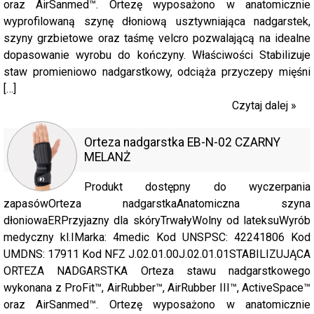
oraz AirSanmed™. Ortezę wyposażono w anatomicznie
wyprofilowaną szynę dłoniową usztywniająca nadgarstek,
szyny grzbietowe oraz taśmę velcro pozwalającą na idealne
dopasowanie wyrobu do kończyny. Właściwości Stabilizuje
staw promieniowo nadgarstkowy, odciąża przyczepy mięśni
[…]
Czytaj dalej »
Orteza nadgarstka EB-N-02 CZARNY
MELANŻ
Produkt dostępny do wyczerpania
zapasówOrteza nadgarstkaAnatomiczna szyna
dłoniowaERPrzyjazny dla skóryTrwałyWolny od lateksuWyrób
medyczny kl.IMarka: 4medic Kod UNSPSC: 42241806 Kod
UMDNS: 17911 Kod NFZ J.02.01.00J.02.01.01STABILIZUJĄCA
ORTEZA NADGARSTKA Orteza stawu nadgarstkowego
wykonana z ProFit™, AirRubber™, AirRubber III™, ActiveSpace™
oraz AirSanmed™. Ortezę wyposażono w anatomicznie