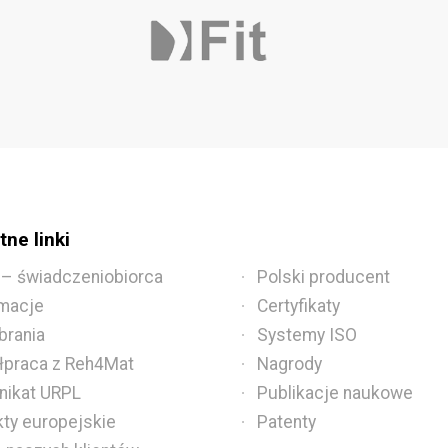
ne linki
 – świadczeniobiorca
Polski producent
macje
Certyfikaty
brania
Systemy ISO
praca z Reh4Mat
Nagrody
ikat URPL
Publikacje naukowe
kty europejskie
Patenty