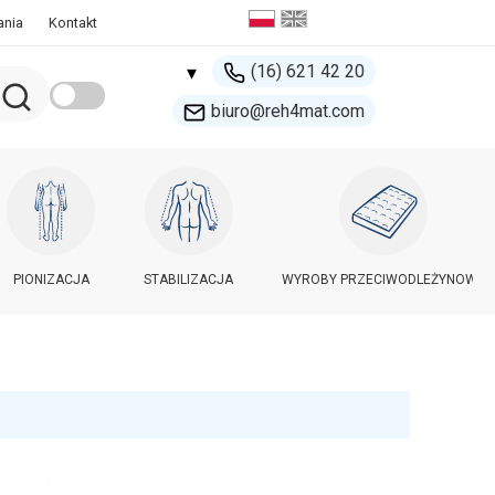
ania
Kontakt
(16) 621 42 20
▾
biuro@reh4mat.com
500 132 274
handel@reh4mat.com
PIONIZACJA
STABILIZACJA
WYROBY PRZECIWODLEŻYNOWE