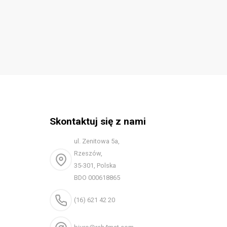
Skontaktuj się z nami
ul. Zenitowa 5a,
Rzeszów,
35-301, Polska
BDO 000618865
(16) 621 42 20