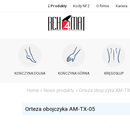
￬ Produkty
Kody NFZ
O firmie
Kariera
KOŃCZYNA DOLNA
KOŃCZYNA GÓRNA
KRĘGOSŁUP
Home
»
Nowe produkty
» Orteza obojczyka AM-TX
Orteza obojczyka AM-TX-05