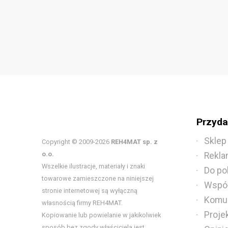
Przydat
Sklep
Copyright © 2009-2026
REH4MAT sp. z
o.o.
Rekla
Wszelkie ilustracje, materiały i znaki
Do po
towarowe zamieszczone na niniejszej
Współ
stronie internetowej są wyłączną
Komun
własnością firmy REH4MAT.
Proje
Kopiowanie lub powielanie w jakikolwiek
sposób bez zgody właściciela jest