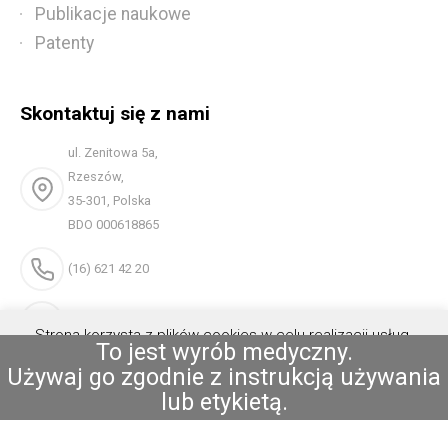
Publikacje naukowe
Patenty
Skontaktuj się z nami
ul. Zenitowa 5a,
Rzeszów,
35-301, Polska
BDO 000618865
(16) 621 42 20
biuro@reh4mat.com
Strona korzysta z plików cookies w celu realizacji usług.
To jest wyrób medyczny.
Możesz określić warunki przechowywania lub dostępu do
Używaj go zgodnie z instrukcją używania
plików cookies w Twojej przeglądarce.
Akceptuję
lub etykietą.