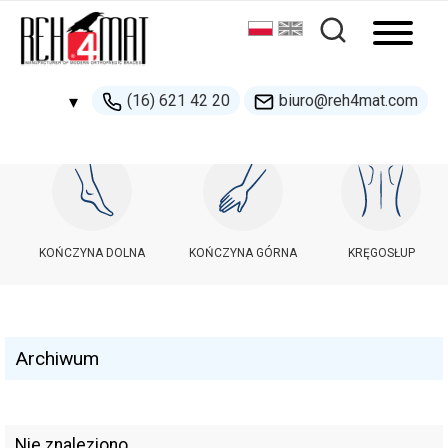
(16) 621 42 20
biuro@reh4mat.com
▾
500 132 274
handel@reh4mat.com
KOŃCZYNA DOLNA
KOŃCZYNA GÓRNA
KRĘGOSŁUP
Archiwum
Nie znaleziono