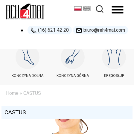
(16) 621 42 20
biuro@reh4mat.com
▾
500 132 274
handel@reh4mat.com
KOŃCZYNA DOLNA
KOŃCZYNA GÓRNA
KRĘGOSŁUP
Home
» CASTUS
CASTUS