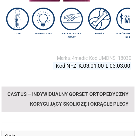
TLSO
INNOWACYJNY
PRZYJAZNY DLA
TRWAŁY
WYRÓB MEDYCZ
SKÓRY
KL.I
Marka:
4medic
Kod UMDNS:
18030
Kod NFZ
K.03.01.00
L.03.03.00
CASTUS – INDYWIDUALNY GORSET ORTOPEDYCZNY
KORYGUJĄCY SKOLIOZĘ I OKRĄGŁE PLECY