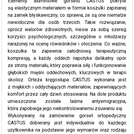
Elementy aluminiowe gorsetu CASTUS pokryte
są elastycznym materiałem w formie koszulki zapinanej
na zamek błyskawiczny, co sprawia, że są one niemalże
niewidoczne dla osób trzecich. Takie rozwiązanie,
oprócz walorów zdrowotnych, niesie za sobą szereg
korzyści psychologicznych, szczególnie o młodzieży
narażonej na ocenę rówieśników i otoczenia. Co ważne,
koszulka ta zapewnia całodniową terapeutyczną
kompresję, a każdy oddech napotyka delikatny opór
ze strony materiału, który poprawia siłę i funkcjonowanie
głębokich mięśni oddechowych, kluczowych w terapii
skolioz. Orteza kręgosłupa CASTUS wykonana jest
z miękkich i oddychających materiałów, zapewniających
komfort przez cały dzień stosowania. Na dole produktu
umieszczona została taśma antyemigracyjna,
która zapobiega jego niekontrolowanemu zsuwaniu się.
Wykonywany na zamówienie gorset ortopedyczny
CASTUS dobierany jest indywidualnie do każdego
użytkownika na podstawie jego wymiarów oraz rodzaju