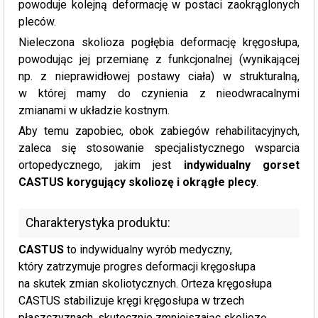
powoduje kolejną deformację w postaci zaokrąglonych
pleców.
Nieleczona skolioza pogłębia deformację kręgosłupa,
powodując jej przemianę z funkcjonalnej (wynikającej
np. z nieprawidłowej postawy ciała) w strukturalną,
w której mamy do czynienia z nieodwracalnymi
zmianami w układzie kostnym.
Aby temu zapobiec, obok zabiegów rehabilitacyjnych,
zaleca się stosowanie specjalistycznego wsparcia
ortopedycznego, jakim jest
indywidualny gorset
CASTUS korygujący skoliozę i okrągłe plecy
.
Charakterystyka produktu:
CASTUS
to indywidualny wyrób medyczny,
który zatrzymuje progres deformacji kręgosłupa
na skutek zmian skoliotycznych. Orteza kręgosłupa
CASTUS stabilizuje kręgi kręgosłupa w trzech
płaszczyznach, skutecznie zmniejszając skoliozę.