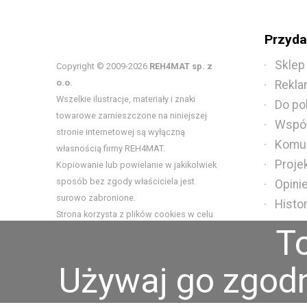
Przydat
Sklep
Copyright © 2009-2026
REH4MAT sp. z
o.o.
Rekla
Wszelkie ilustracje, materiały i znaki
Do po
towarowe zamieszczone na niniejszej
Współ
stronie internetowej są wyłączną
Komun
własnością firmy REH4MAT.
Proje
Kopiowanie lub powielanie w jakikolwiek
sposób bez zgody właściciela jest
Opini
surowo zabronione.
Histo
Strona korzysta z plików cookies w celu
T
realizacji usług. Możesz określić warunki
przechowywania lub dostępu do plików
cookies w Twojej przeglądarce.
Używaj go zgodni
Strona korzysta z plików cookies w celu realizac