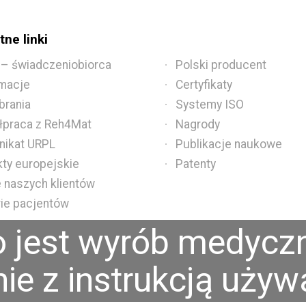
ne linki
 – świadczeniobiorca
Polski producent
macje
Certyfikaty
brania
Systemy ISO
praca z Reh4Mat
Nagrody
ikat URPL
Publikacje naukowe
kty europejskie
Patenty
e naszych klientów
rie pacjentów
o jest wyrób medyczn
e z instrukcją używa
ji usług. Możesz określić warunki przechowywania lub dostępu do p