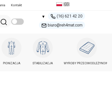
ania
Kontakt
(16) 621 42 20
▾
biuro@reh4mat.com
500 132 274
handel@reh4mat.com
PIONIZACJA
STABILIZACJA
WYROBY PRZECIWODLEŻYNOWE