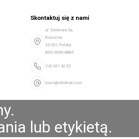
Skontaktuj się z nami
ul. Zenitowa 5a,
Rzeszów,
35-301, Polska
BDO 000618865
(16) 621 42 20
biuro@reh4mat.com
y.
nia lub etykietą.
lików cookies w Twojej przeglądarce.
Akceptuję