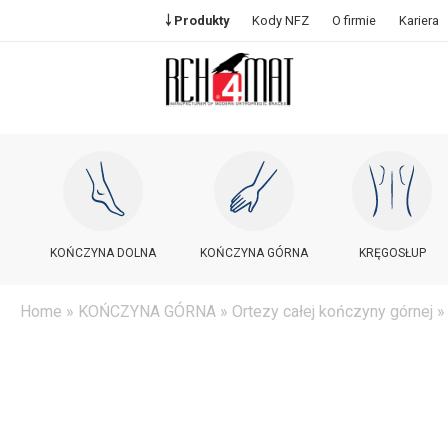
￬ Produkty
Kody NFZ
O firmie
Kariera
KOŃCZYNA DOLNA
KOŃCZYNA GÓRNA
KRĘGOSŁUP
Home
»
KOŃCZYNA GÓRNA
»
Ortezy całej kończyny górnej
»