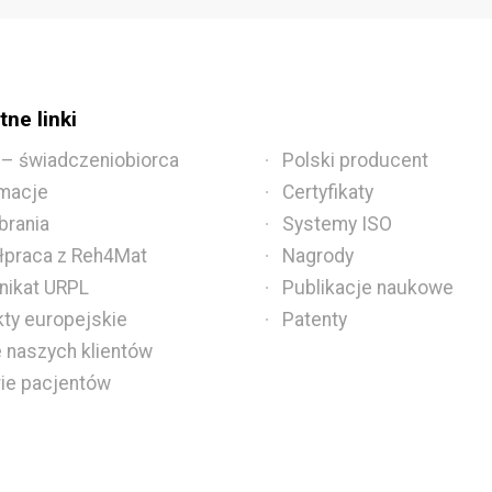
ne linki
 – świadczeniobiorca
Polski producent
macje
Certyfikaty
brania
Systemy ISO
praca z Reh4Mat
Nagrody
ikat URPL
Publikacje naukowe
kty europejskie
Patenty
e naszych klientów
rie pacjentów