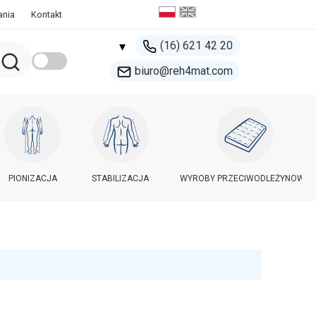
ania
Kontakt
(16) 621 42 20
▾
biuro@reh4mat.com
500 132 274
handel@reh4mat.com
PIONIZACJA
STABILIZACJA
WYROBY PRZECIWODLEŻYNOWE