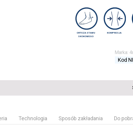
ORTEZA STAWU
KOMPRESJA
SKOKOWEGO
Marka:
4
Kod 
eria
Technologia
Sposób zakładania
Do pobr