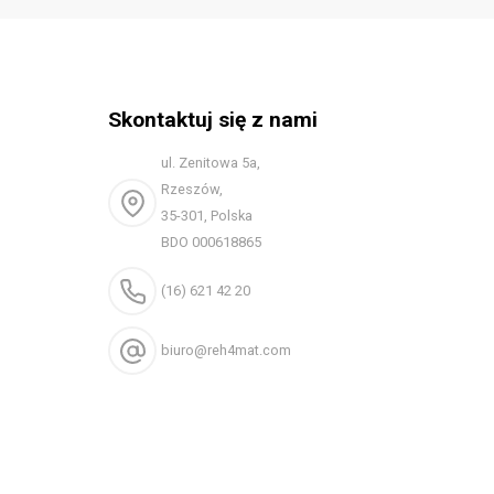
Skontaktuj się z nami
ul. Zenitowa 5a,
Rzeszów,
35-301, Polska
BDO 000618865
(16) 621 42 20
biuro@reh4mat.com