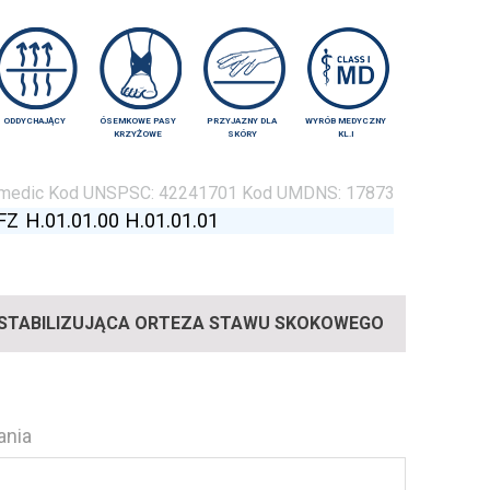
ODDYCHAJĄCY
ÓSEMKOWE PASY
PRZYJAZNY DLA
WYRÓB MEDYCZNY
KRZYŻOWE
SKÓRY
KL.I
medic
Kod UNSPSC:
42241701
Kod UMDNS:
17873
NFZ
H.01.01.00
H.01.01.01
STABILIZUJĄCA ORTEZA STAWU SKOKOWEGO
ania