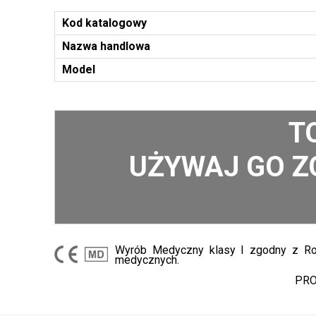
Kod katalogowy
Nazwa handlowa
Model
T
UŻYWAJ GO Z
Wyrób Medyczny klasy I zgodny z Roz
medycznych.
PRO