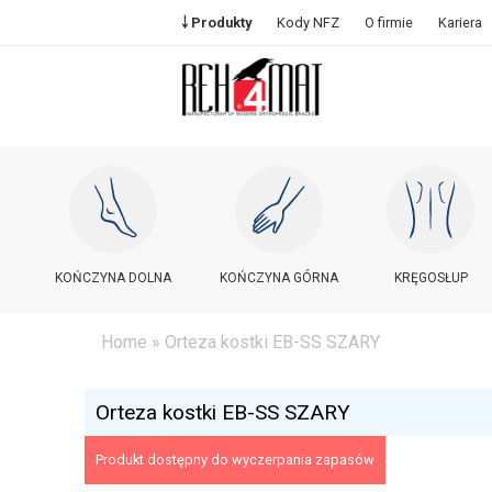
￬ Produkty
Kody NFZ
O firmie
Kariera
KOŃCZYNA DOLNA
KOŃCZYNA GÓRNA
KRĘGOSŁUP
Home
» Orteza kostki EB-SS SZARY
Orteza kostki EB-SS SZARY
Produkt dostępny do wyczerpania zapasów