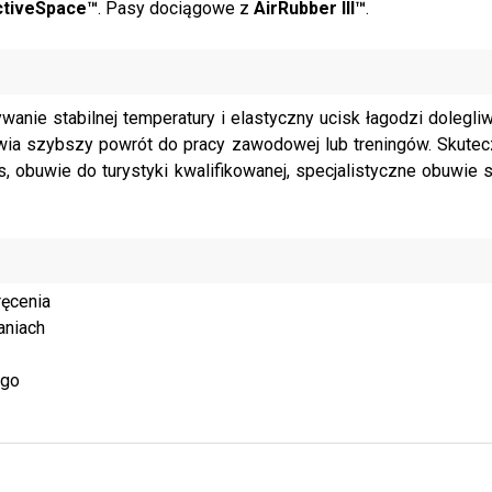
ctiveSpace™
. Pasy dociągowe z
AirRubber III™
.
wanie stabilnej temperatury i elastyczny ucisk łagodzi dolegli
iwia szybszy powrót do pracy zawodowej lub treningów. Skutec
 obuwie do turystyki kwalifikowanej, specjalistyczne obuwie 
ręcenia
aniach
ego