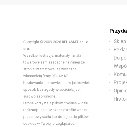
Przydat
Sklep
Copyright © 2009-2026
REH4MAT sp. z
o.o.
Rekla
Wszelkie ilustracje, materiały i znaki
Do po
towarowe zamieszczone na niniejszej
Współ
stronie internetowej są wyłączną
Komun
własnością firmy REH4MAT.
Proje
Kopiowanie lub powielanie w jakikolwiek
sposób bez zgody właściciela jest
Opini
surowo zabronione.
Histo
Strona korzysta z plików cookies w celu
realizacji usług. Możesz określić warunki
przechowywania lub dostępu do plików
cookies w Twojej przeglądarce.