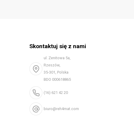
Skontaktuj się z nami
ul. Zenitowa 5a,
Rzeszów,
35-301, Polska
BDO 000618865
(16) 621 42 20
biuro@reh4mat.com