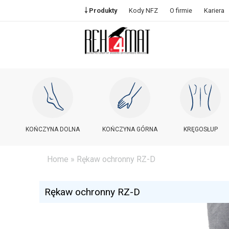
￬ Produkty
Kody NFZ
O firmie
Kariera
KOŃCZYNA DOLNA
KOŃCZYNA GÓRNA
KRĘGOSŁUP
Home
» Rękaw ochronny RZ-D
Rękaw ochronny RZ-D