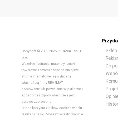
Przydat
Sklep
Copyright © 2009-2026
REH4MAT sp. z
o.o.
Rekla
Wszelkie ilustracje, materiały i znaki
Do po
towarowe zamieszczone na niniejszej
Współ
stronie internetowej są wyłączną
Komun
własnością firmy REH4MAT.
Proje
Kopiowanie lub powielanie w jakikolwiek
sposób bez zgody właściciela jest
Opini
surowo zabronione.
Histo
Strona korzysta z plików cookies w celu
realizacji usług. Możesz określić warunki