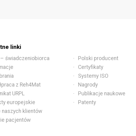
ne linki
 – świadczeniobiorca
Polski producent
macje
Certyfikaty
brania
Systemy ISO
praca z Reh4Mat
Nagrody
ikat URPL
Publikacje naukowe
kty europejskie
Patenty
e naszych klientów
rie pacjentów