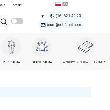
ania
Kontakt
(16) 621 42 20
▾
biuro@reh4mat.com
500 132 274
handel@reh4mat.com
PIONIZACJA
STABILIZACJA
WYROBY PRZECIWODLEŻYNOWE