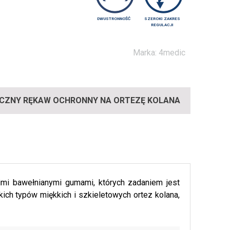
DWUSTRONNOŚĆ
SZEROKI ZAKRES
REGULACJI
Marka:
4medic
CZNY RĘKAW OCHRONNY NA ORTEZĘ KOLANA
imi bawełnianymi gumami, których zadaniem jest
ich typów miękkich i szkieletowych ortez kolana,