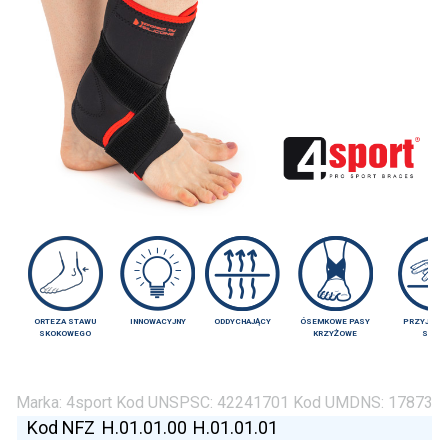
ORTEZA STAWU
INNOWACYJNY
ODDYCHAJĄCY
ÓSEMKOWE PASY
PRZYJAZNY
SKOKOWEGO
KRZYŻOWE
SKÓR
Marka:
4sport
Kod UNSPSC:
42241701
Kod UMDNS:
17873
Kod NFZ
H.01.01.00
H.01.01.01