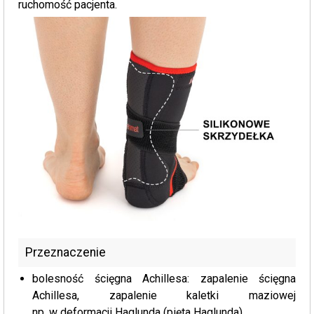
ruchomość pacjenta.
Przeznaczenie
bolesność ścięgna Achillesa: zapalenie ścięgna
Achillesa, zapalenie kaletki maziowej
np. w deformacji Haglunda (pięta Haglunda)