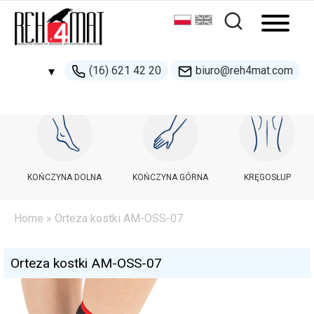
(16) 621 42 20
biuro@reh4mat.com
▾
500 132 274
handel@reh4mat.com
KOŃCZYNA DOLNA
KOŃCZYNA GÓRNA
KRĘGOSŁUP
Home
» Orteza kostki AM-OSS-07
Orteza kostki AM-OSS-07