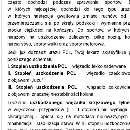
często dochodzi podczas uprawiania sportów. Dy
w których najczęściej dochodzi do tego typu uraz
w których następuje gwałtowna zmiana ruchów: od 
przemieszczania się, po skręty, podskoki i wymienne pr
środka ciężkości na kończyny. Do sportów, w których
narażony na uszkodzenie zaliczamy: piłkę nożną, ko
narciarstwo, sporty walki oraz sporty motorowe.
Jeśli już doznasz urazu PCL, Twój lekarz sklasyfikuje
poniższego schematu:
I. Stopień uszkodzenia PCL
– więzadło lekko naderwane
II. Stopień uszkodzenia PCL
– więzadło częściowo
z objawami „luzu”
III. Stopień uszkodzenia PCL
– więzadło całkowici
z objawami znacznej niestabilności kolana
Leczenie
uszkodzonego więzadła krzyżowego tyln
w większości przypadków (I i II stopień) nie wymaga i
chirurgicznej i opiera się na metodach nieinwazyjnych 
rehabilitacja i stabilizacja stawu. W III stopniu uszkodzeni