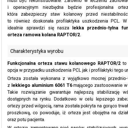
musi być rekonstruowane. Zarówno w leczeniu zachowa
i operacyjnym niezbędna będzie profesjonalna ortez
która zabezpieczy staw kolanowy przed niestabilnośc
to również doskonała profilaktyka uszkodzenia PCL. W
idealnie sprawdzi się nasza
lekka przednio-tylna fu
orteza ramowa kolana RAPTOR/2
.
Charakterystyka wyrobu
Funkcjonalna orteza stawu kolanowego RAPTOR/2
to 
opcja w przypadku uszkodzenia PCL jak i profilaktyki tego u
Orteza została wykonana z wyjątkowo mocnej przednio-
z
lekkiego aluminium 6061 T6
mającego zastosowanie w l
Takie rozwiązanie gwarantuje najlepszą stabilizację w
dostępnych na rynku. Dodatkowo w celu lepszego zabe
ortezy przed wilgocią, rama została pokryta na gorąco trw
proszkową, co powoduje, iż orteza jest obojętna na dzia
oraz potu pacjenta.
W ortezie zamontowano pięć pasów stabilizujących, wy