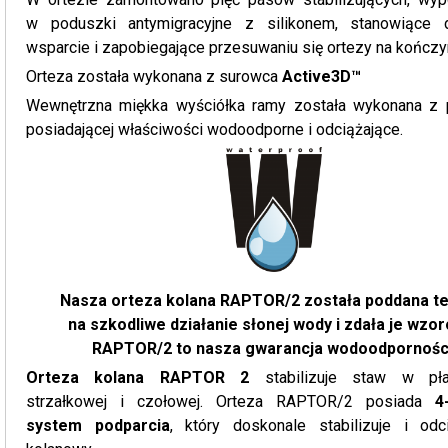
w poduszki antymigracyjne z silikonem, stanowiące 
wsparcie i zapobiegające przesuwaniu się ortezy na kończy
Orteza została wykonana z surowca
Active3D™
Wewnętrzna miękka wyściółka ramy została wykonana z 
posiadającej właściwości wodoodporne i odciążające.
Nasza orteza kolana RAPTOR/2 została poddana t
na szkodliwe działanie słonej wody i zdała je wzo
RAPTOR/2 to nasza gwarancja wodoodpornośc
Orteza kolana RAPTOR 2
stabilizuje staw w pła
strzałkowej i czołowej. Orteza RAPTOR/2 posiada
4
system podparcia
, który doskonale stabilizuje i od