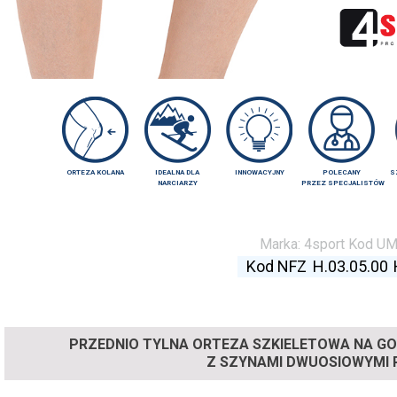
ORTEZA KOLANA
IDEALNA DLA
INNOWACYJNY
POLECANY
S
NARCIARZY
PRZEZ SPECJALISTÓW
Marka:
4sport
Kod U
Kod NFZ
H.03.05.00
PRZEDNIO TYLNA ORTEZA SZKIELETOWA NA GO
Z SZYNAMI DWUOSIOWYMI 