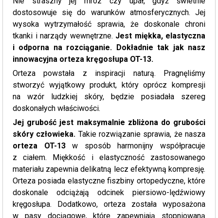
Nie straszny jej mróz czy upał, gdyż świetnie
dostosowuje się do warunków atmosferycznych. Jej
wysoka wytrzymałość sprawia, że doskonale chroni
tkanki i narządy wewnętrzne.
Jest miękka, elastyczna
i odporna na rozciąganie. Dokładnie tak jak nasz
innowacyjna orteza kręgosłupa OT-13.
Orteza powstała z inspiracji naturą. Pragnęliśmy
stworzyć wyjątkowy produkt, który oprócz kompresji
na wzór ludzkiej skóry, będzie posiadała szereg
doskonałych właściwości.
Jej grubość jest maksymalnie zbliżona do grubości
skóry człowieka.
Takie rozwiązanie sprawia, że nasza
orteza OT-13
w sposób harmonijny współpracuje
z ciałem. Miękkość i elastyczność zastosowanego
materiału zapewnia delikatną lecz efektywną kompresję.
Orteza posiada elastyczne fiszbiny ortopedyczne, które
doskonale odciążają odcinek piersiowo-lędźwiowy
kręgosłupa. Dodatkowo, orteza została wyposażona
w pasy dociągowe, które zapewniają stopniowaną