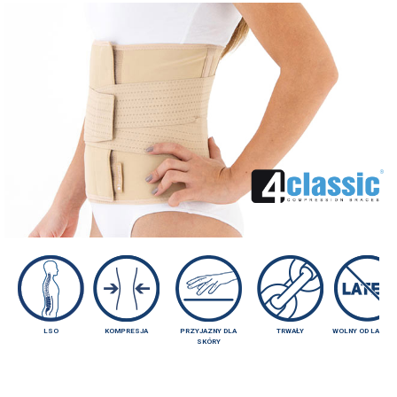
LSO
KOMPRESJA
PRZYJAZNY DLA
TRWAŁY
WOLNY OD LATEK
SKÓRY