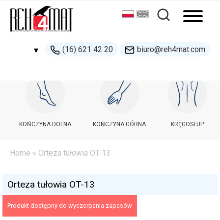
(16) 621 42 20
biuro@reh4mat.com
▾
500 132 274
handel@reh4mat.com
KOŃCZYNA DOLNA
KOŃCZYNA GÓRNA
KRĘGOSŁUP
Home
» Orteza tułowia OT-13
Orteza tułowia OT-13
Produkt dostępny do wyczerpania zapasów