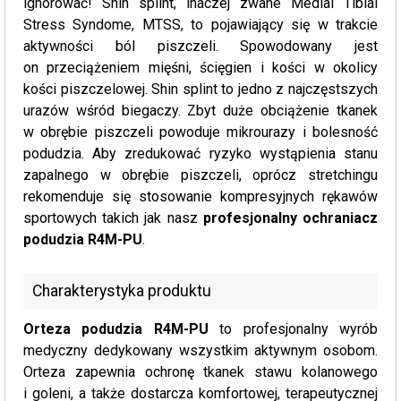
ignorować! Shin splint, inaczej zwane Medial Tibial
Stress Syndome, MTSS, to pojawiający się w trakcie
aktywności ból piszczeli. Spowodowany jest
on przeciążeniem mięśni, ścięgien i kości w okolicy
kości piszczelowej. Shin splint to jedno z najczęstszych
urazów wśród biegaczy. Zbyt duże obciążenie tkanek
w obrębie piszczeli powoduje mikrourazy i bolesność
podudzia. Aby zredukować ryzyko wystąpienia stanu
zapalnego w obrębie piszczeli, oprócz stretchingu
rekomenduje się stosowanie kompresyjnych rękawów
sportowych takich jak nasz
profesjonalny ochraniacz
podudzia R4M-PU
.
Charakterystyka produktu
Orteza podudzia R4M-PU
to profesjonalny wyrób
medyczny dedykowany wszystkim aktywnym osobom.
Orteza zapewnia ochronę tkanek stawu kolanowego
i goleni, a także dostarcza komfortowej, terapeutycznej