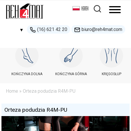
(16) 621 42 20
biuro@reh4mat.com
▾
500 132 274
handel@reh4mat.com
KOŃCZYNA DOLNA
KOŃCZYNA GÓRNA
KRĘGOSŁUP
Home
» Orteza podudzia R4M-PU
Orteza podudzia R4M-PU