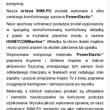
kompresji.
Nasza
orteza R4M-PU
została wykonana z ultra
cienkiego komfortowego surowca
PowerElastic™
.
Nasz sportowy ochraniacz podudzia został wyposażony
w specjalną termoformowaną komfortową wkładkę
z pianki w kształcie plastrów miodu o nazwie
HONEYCOMBactive™
. Wkładka ta chroni tkanki miękkie
i kości przed urazem na skutek uderzenia lub upadku.
Stopniowana kompresja materiału
PowerElastic™
poprawia krążenie i dotlenia mięśnie w trakcie
aktywności fizycznej, zmniejszając tym samym ilość
odkładanego mleczanu w tkankach oraz redukując stan
zapalny i uczucie zmęczenia mięśni. To z kolei, poprawia
osiągnięcia treningowe i samopoczucie po wysiłku.
Materiały, z których wykonano produkt są ultralekkie
i niemalże nieodczuwalne na kończynie podczas
użytkowania. Wysoka jakość wykonania sprawia, że nasz
ochraniacz R4M-PU sprawdzi się jako zabezpieczenie