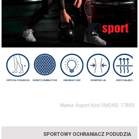
ORTEZA PODUDZIA
HONEYCOMBACTIVE
INNOWACYJNY
KOMPRESJA
ODDYCHAJĄCY
Marka:
4sport
Kod UMDNS:
17859
SPORTOWY OCHRANIACZ PODUDZIA