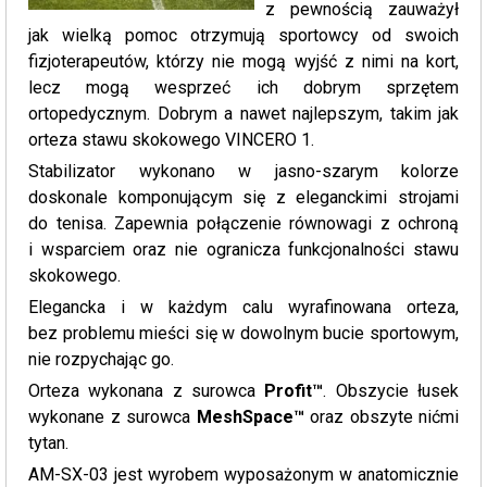
z pewnością zauważył
jak wielką pomoc otrzymują sportowcy od swoich
fizjoterapeutów, którzy nie mogą wyjść z nimi na kort,
lecz mogą wesprzeć ich dobrym sprzętem
ortopedycznym. Dobrym a nawet najlepszym, takim jak
orteza stawu skokowego VINCERO 1.
Stabilizator wykonano w jasno-szarym kolorze
doskonale komponującym się z eleganckimi strojami
do tenisa. Zapewnia połączenie równowagi z ochroną
i wsparciem oraz nie ogranicza funkcjonalności stawu
skokowego.
Elegancka i w każdym calu wyrafinowana orteza,
bez problemu mieści się w dowolnym bucie sportowym,
nie rozpychając go.
Orteza wykonana z surowca
Profit™
. Obszycie łusek
wykonane z surowca
MeshSpace™
oraz obszyte nićmi
tytan.
AM-SX-03 jest wyrobem wyposażonym w anatomicznie