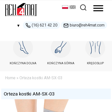
(16) 621 42 20
biuro@reh4mat.com
▾
500 132 274
handel@reh4mat.com
KOŃCZYNA DOLNA
KOŃCZYNA GÓRNA
KRĘGOSŁUP
Home
» Orteza kostki AM-SX-03
Orteza kostki AM-SX-03