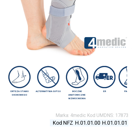
ORTEZA STAWU
ALTERNATYWA GIPSU
BOCZNE
ER
PAS AT
SKOKOWEGO
ANATOMICZNE
WZMOCNIENIA
Marka:
4medic
Kod UMDNS:
17873
Kod NFZ
H.01.01.00
H.01.01.01