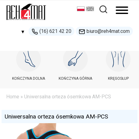
(16) 621 42 20
biuro@reh4mat.com
▾
500 132 274
handel@reh4mat.com
KOŃCZYNA DOLNA
KOŃCZYNA GÓRNA
KRĘGOSŁUP
Home
» Uniwersalna orteza ósemkowa AM-PCS
Uniwersalna orteza ósemkowa AM-PCS