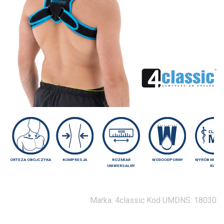
ORTEZA OBOJCZYKA
KOMPRESJA
ROZMIAR
WODOODPORNY
WYRÓB MEDY
UNIWERSALNY
KL.I
Marka:
4classic
Kod UMDNS:
18030