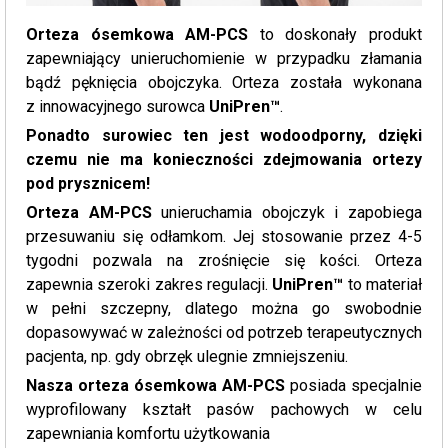
Orteza ósemkowa AM-PCS
to doskonały produkt
zapewniający unieruchomienie w przypadku złamania
bądź pęknięcia obojczyka. Orteza została wykonana
z innowacyjnego surowca
UniPren™
.
Ponadto surowiec ten jest wodoodporny, dzięki
czemu nie ma konieczności zdejmowania ortezy
pod prysznicem!
Orteza AM-PCS
unieruchamia obojczyk i zapobiega
przesuwaniu się odłamkom. Jej stosowanie przez 4-5
tygodni pozwala na zrośnięcie się kości. Orteza
zapewnia szeroki zakres regulacji.
UniPren™
to materiał
w pełni szczepny, dlatego można go swobodnie
dopasowywać w zależności od potrzeb terapeutycznych
pacjenta, np. gdy obrzęk ulegnie zmniejszeniu.
Nasza orteza ósemkowa AM-PCS
posiada specjalnie
wyprofilowany kształt pasów pachowych w celu
zapewniania komfortu użytkowania