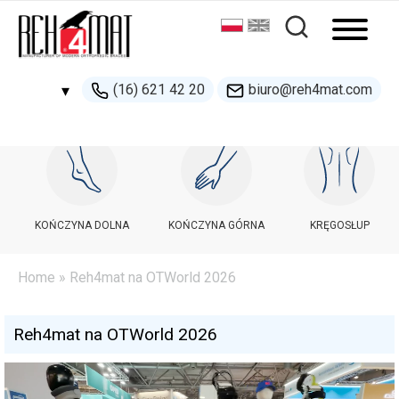
(16) 621 42 20
biuro@reh4mat.com
▾
500 132 274
handel@reh4mat.com
KOŃCZYNA DOLNA
KOŃCZYNA GÓRNA
KRĘGOSŁUP
Home
» Reh4mat na OTWorld 2026
Reh4mat na OTWorld 2026