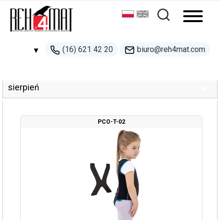
Home
» Zmienione produkty
Zmienione produkty
(16) 621 42 20
biuro@reh4mat.com
▾
500 132 274
sierpień
handel@reh4mat.com
PCO-T-02