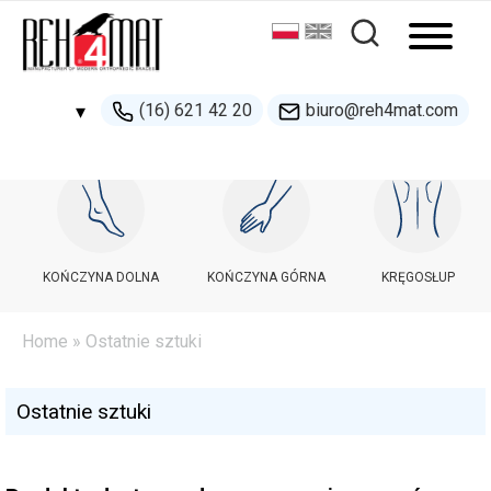
(16) 621 42 20
biuro@reh4mat.com
▾
500 132 274
handel@reh4mat.com
KOŃCZYNA DOLNA
KOŃCZYNA GÓRNA
KRĘGOSŁUP
Home
» Ostatnie sztuki
Ostatnie sztuki