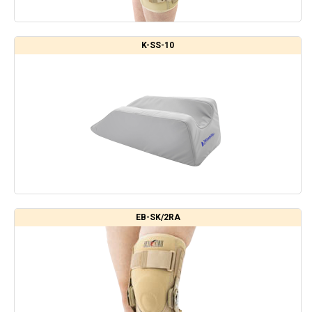
K-SS-10
EB-SK/2RA