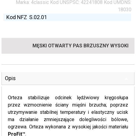
Marka:
4classic
Kod UNSPSC:
42241808
Kod UMDNS:
18030
Kod NFZ
S.02.01
MĘSKI OTWARTY PAS BRZUSZNY WYSOKI
Opis
Orteza stabilizuje odcinek lędźwiowy kręgosłupa
przez wzmocnienie ściany mięśni brzucha; poprzez
utrzymywanie stabilnej temperatury i elastyczny ucisk
ma działanie zmniejszające dolegliwości bólowe,
ogrzewa. Orteza wykonana z wysokiej jakości materiału
ProFit™
.