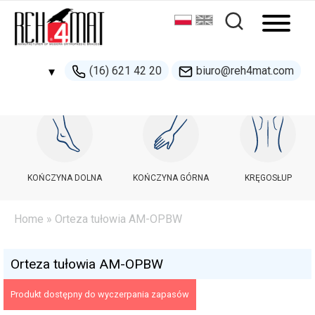
(16) 621 42 20
biuro@reh4mat.com
▾
500 132 274
handel@reh4mat.com
KOŃCZYNA DOLNA
KOŃCZYNA GÓRNA
KRĘGOSŁUP
Home
» Orteza tułowia AM-OPBW
Orteza tułowia AM-OPBW
Produkt dostępny do wyczerpania zapasów