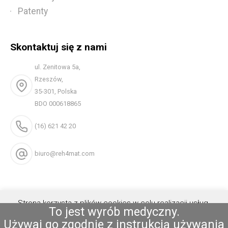
Patenty
Skontaktuj się z nami
ul. Zenitowa 5a,
Rzeszów,
35-301, Polska
BDO 000618865
(16) 621 42 20
biuro@reh4mat.com
Strona korzysta z plików cookies w celu realizacji usług.
To jest wyrób medyczny.
Możesz określić warunki przechowywania lub dostępu do
Używaj go zgodnie z instrukcją używania