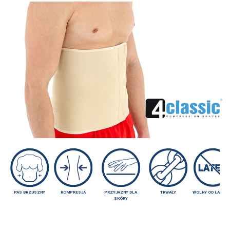
PAS BRZUSZNY
KOMPRESJA
PRZYJAZNY DLA
TRWAŁY
WOLNY OD LATEK
SKÓRY