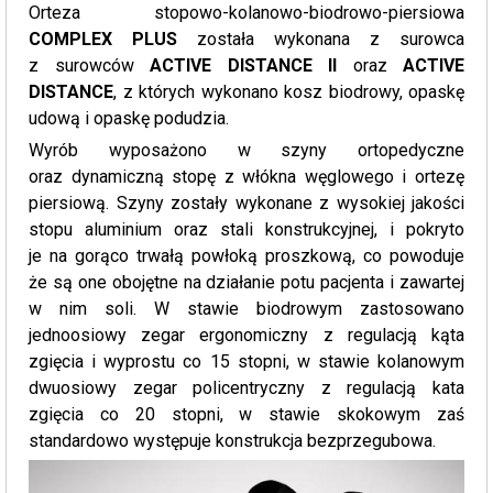
Orteza stopowo-kolanowo-biodrowo-piersiowa
COMPLEX PLUS
została wykonana z surowca
z surowców
ACTIVE DISTANCE II
oraz
ACTIVE
DISTANCE
, z których wykonano kosz biodrowy, opaskę
udową i opaskę podudzia.
Wyrób wyposażono w szyny ortopedyczne
oraz dynamiczną stopę z włókna węglowego i ortezę
piersiową. Szyny zostały wykonane z wysokiej jakości
stopu aluminium oraz stali konstrukcyjnej, i pokryto
je na gorąco trwałą powłoką proszkową, co powoduje
że są one obojętne na działanie potu pacjenta i zawartej
w nim soli. W stawie biodrowym zastosowano
jednoosiowy zegar ergonomiczny z regulacją kąta
zgięcia i wyprostu co 15 stopni, w stawie kolanowym
dwuosiowy zegar policentryczny z regulacją kata
zgięcia co 20 stopni, w stawie skokowym zaś
standardowo występuje konstrukcja bezprzegubowa.