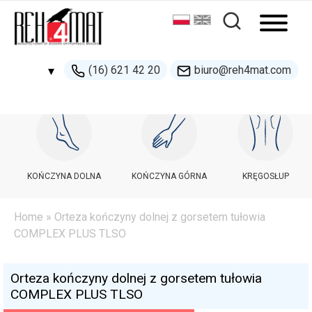
(16) 621 42 20
biuro@reh4mat.com
▾
500 132 274
handel@reh4mat.com
KOŃCZYNA DOLNA
KOŃCZYNA GÓRNA
KRĘGOSŁUP
Home
» Orteza kończyny dolnej z gorsetem tułowia
COMPLEX PLUS TLSO
Orteza kończyny dolnej z gorsetem tułowia
COMPLEX PLUS TLSO