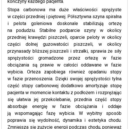
kończyny każdego pacjenta.
Stopa carbonowa ma duże właściwości sprężyste
w części przedniej i piętowej. Półsztywna szyna spiralna
i pelota goleniowa doskonale stabilizują ortezę
na podudziu. Stabilne podparcie szyny w okolicy
przedniej krawędzi piszczeli, oparcie peloty w okolicy
części dolnej guzowatości piszczeli, w okolicy
przynasady bliższej piszczeli i strzałki, sprawia że siły
sprężystości gromadzone przez ortezę w fazie
obciążania są prawie w całości oddawane w fazie
wybicia. Orteza zapobiega również opadaniu stopy
w fazie przenoszenia. Dzięki swojej sprężystości tylna
część stopy carbonowej dodatkowo amortyzuje stopę
pacjenta w momencie kontaktu z podłożem i rozprężając
się ułatwia jej przekolebanie, przednia część stopy
absorbuje energię w fazie obciążania i oddaje
ją wspomagając fazę wybicia. W wybitny sposób
poprawia się wydolność, dynamika i estetyka chodu.
Zmniejsza się zużycie energii podczas chodu, ponieważ