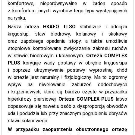
komfortowe, nieporównywalne w żaden sposób
z komfortem innych wyrobów tego typu występujących
na rynku.
Nasza orteza
HKAFO TLSO
stabilizuje i odciąża
kręgosłup, staw biodrowy, kolanowy i skokowy
oraz zapobiega opadaniu stopy, a także umożliwia
stopniowe kontrolowane zwiększanie zakresu ruchów
w stawie biodrowym i kolanowym.
Orteza COMPLEX
PLUS
koryguje wady postawy w obrębie kręgosłupa
i poprzez utrzymywanie postawy wyprostnej, chód
w ortezie jest naturalny i fizjologiczny. Ma to ogromny
wpływ na niwelowanie zaburzeń oddechowych
i krążeniowych, które są bardzo częste w przypadku
hiperkifozy piersiowej.
Orteza COMPLEX PLUS
łatwo
dopasowuje się nawet u osób z dysproporcją obwodów
uda i podudzia lub przy znacznym pogrubieniu obrysów
stawu kolanowego.
W przypadku zaopatrzenia obustronnego ortezę