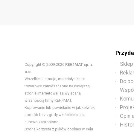
Przydat
Sklep
Copyright © 2009-2026
REH4MAT sp. z
o.o.
Rekla
Wszelkie ilustracje, materiały i znaki
Do po
towarowe zamieszczone na niniejszej
Współ
stronie internetowej są wyłączną
Komun
własnością firmy REH4MAT.
Proje
Kopiowanie lub powielanie w jakikolwiek
sposób bez zgody właściciela jest
Opini
surowo zabronione.
Histo
Strona korzysta z plików cookies w celu