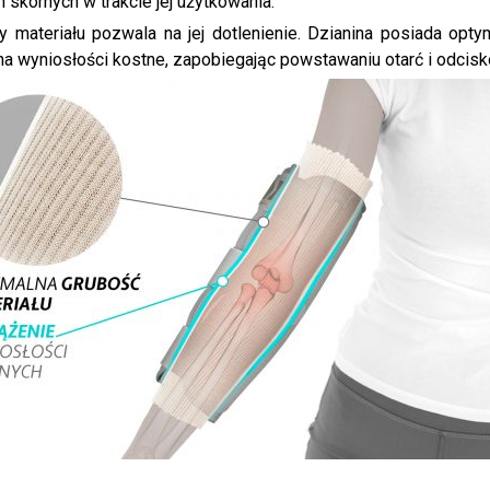
skórnych w trakcie jej użytkowania.
y materiału pozwala na jej dotlenienie. Dzianina posiada opt
na wyniosłości kostne, zapobiegając powstawaniu otarć i odcis