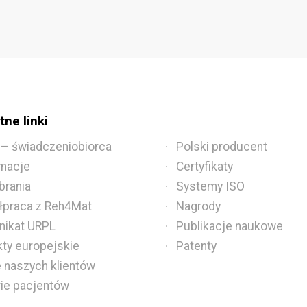
ne linki
 – świadczeniobiorca
Polski producent
macje
Certyfikaty
brania
Systemy ISO
praca z Reh4Mat
Nagrody
ikat URPL
Publikacje naukowe
kty europejskie
Patenty
e naszych klientów
rie pacjentów