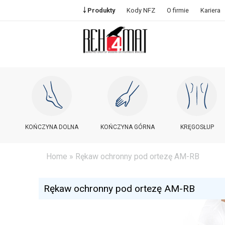
￬ Produkty
Kody NFZ
O firmie
Kariera
KOŃCZYNA DOLNA
KOŃCZYNA GÓRNA
KRĘGOSŁUP
Home
» Rękaw ochronny pod ortezę AM-RB
Rękaw ochronny pod ortezę AM-RB