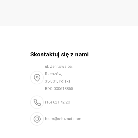
Skontaktuj się z nami
ul. Zenitowa 5a,
Rzeszów,
35-301, Polska
BDO 000618865
(16) 621 42 20
biuro@reh4mat.com