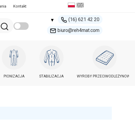
ania
Kontakt
(16) 621 42 20
▾
biuro@reh4mat.com
500 132 274
handel@reh4mat.com
PIONIZACJA
STABILIZACJA
WYROBY PRZECIWODLEŻYNOWE