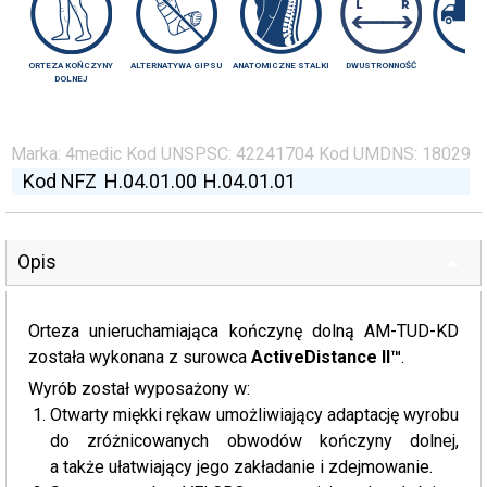
ORTEZA KOŃCZYNY
ALTERNATYWA GIPSU
ANATOMICZNE STALKI
DWUSTRONNOŚĆ
ER
DOLNEJ
Marka:
4medic
Kod UNSPSC:
42241704
Kod UMDNS:
18029
Kod NFZ
H.04.01.00
H.04.01.01
Opis
Orteza unieruchamiająca kończynę dolną AM-TUD-KD
została wykonana z surowca
ActiveDistance II™
.
Wyrób został wyposażony w:
Otwarty miękki rękaw umożliwiający adaptację wyrobu
do zróżnicowanych obwodów kończyny dolnej,
a także ułatwiający jego zakładanie i zdejmowanie.