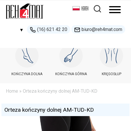
(16) 621 42 20
biuro@reh4mat.com
▾
500 132 274
handel@reh4mat.com
KOŃCZYNA DOLNA
KOŃCZYNA GÓRNA
KRĘGOSŁUP
Home
» Orteza kończyny dolnej AM-TUD-KD
Orteza kończyny dolnej AM-TUD-KD