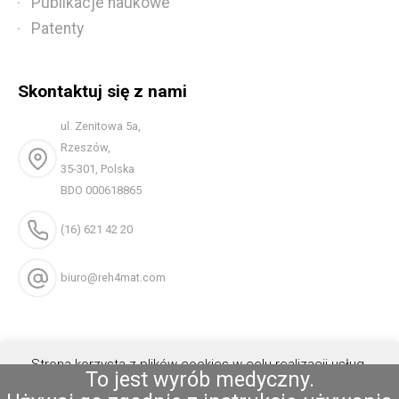
Publikacje naukowe
Patenty
Skontaktuj się z nami
ul. Zenitowa 5a,
Rzeszów,
35-301, Polska
BDO 000618865
(16) 621 42 20
biuro@reh4mat.com
Strona korzysta z plików cookies w celu realizacji usług.
To jest wyrób medyczny.
Możesz określić warunki przechowywania lub dostępu do