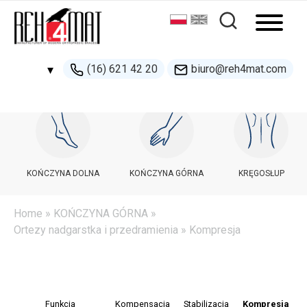
(16) 621 42 20
biuro@reh4mat.com
▾
500 132 274
handel@reh4mat.com
KOŃCZYNA DOLNA
KOŃCZYNA GÓRNA
KRĘGOSŁUP
Home
»
KOŃCZYNA GÓRNA
»
Ortezy nadgarstka i przedramienia
» Kompresja
Funkcja
Kompensacja
Stabilizacja
Kompresja