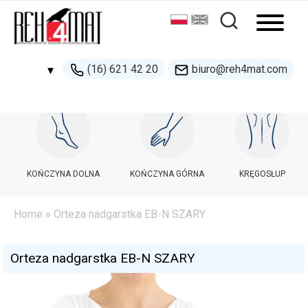
(16) 621 42 20
biuro@reh4mat.com
▾
500 132 274
handel@reh4mat.com
KOŃCZYNA DOLNA
KOŃCZYNA GÓRNA
KRĘGOSŁUP
Home
» Orteza nadgarstka EB-N SZARY
Orteza nadgarstka EB-N SZARY