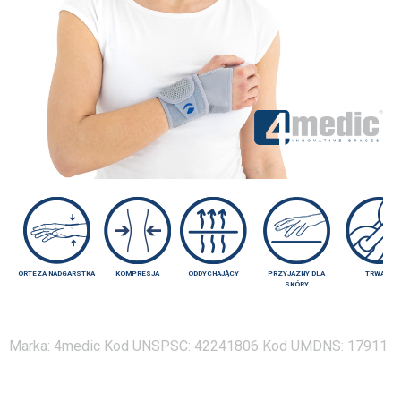
ORTEZA NADGARSTKA
KOMPRESJA
ODDYCHAJĄCY
PRZYJAZNY DLA
TRWAŁY
SKÓRY
Marka:
4medic
Kod UNSPSC:
42241806
Kod UMDNS:
17911