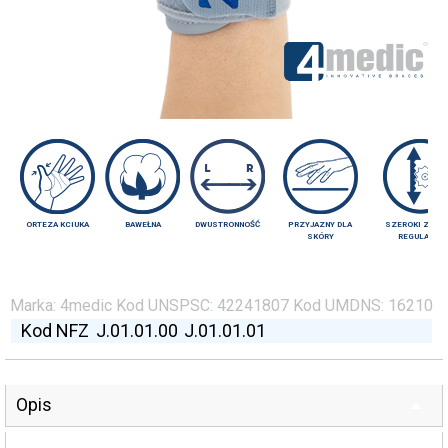
ORTEZA KCIUKA
BAWEŁNA
DWUSTRONNOŚĆ
PRZYJAZNY DLA
SZEROKI ZAKR
SKÓRY
REGULACJI
Marka:
4medic
Kod UNSPSC:
42241807
Kod UMDNS:
16210
Kod NFZ
J.01.01.00
J.01.01.01
Opis