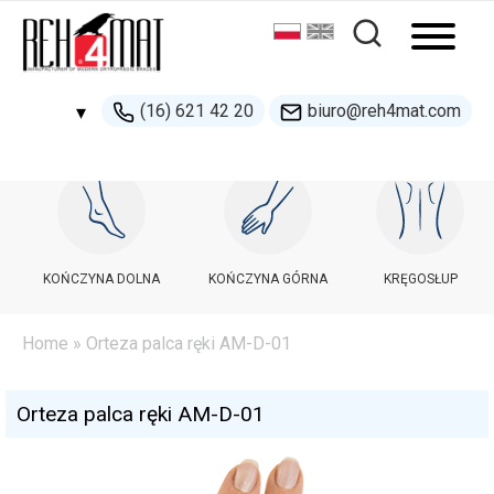
(16) 621 42 20
biuro@reh4mat.com
▾
500 132 274
handel@reh4mat.com
KOŃCZYNA DOLNA
KOŃCZYNA GÓRNA
KRĘGOSŁUP
Home
» Orteza palca ręki AM-D-01
Orteza palca ręki AM-D-01