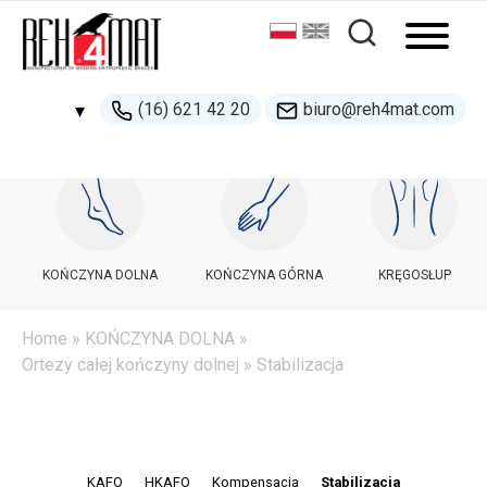
(16) 621 42 20
biuro@reh4mat.com
▾
500 132 274
handel@reh4mat.com
KOŃCZYNA DOLNA
KOŃCZYNA GÓRNA
KRĘGOSŁUP
Home
»
KOŃCZYNA DOLNA
»
Ortezy całej kończyny dolnej
» Stabilizacja
KAFO
HKAFO
Kompensacja
Stabilizacja