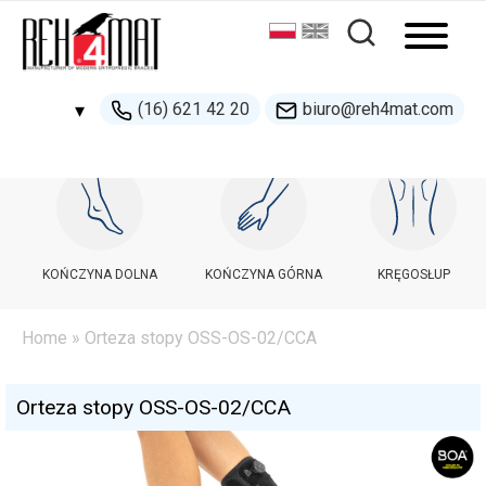
(16) 621 42 20
biuro@reh4mat.com
▾
500 132 274
handel@reh4mat.com
KOŃCZYNA DOLNA
KOŃCZYNA GÓRNA
KRĘGOSŁUP
Home
» Orteza stopy OSS-OS-02/CCA
Orteza stopy OSS-OS-02/CCA