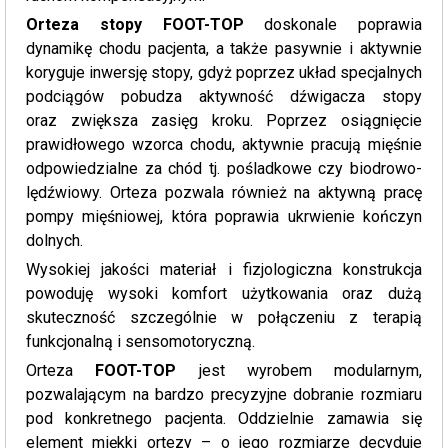
Orteza stopy FOOT-TOP
doskonale poprawia
dynamikę chodu pacjenta, a także pasywnie i aktywnie
koryguje inwersję stopy, gdyż poprzez układ specjalnych
podciągów pobudza aktywność dźwigacza stopy
oraz zwiększa zasięg kroku. Poprzez osiągnięcie
prawidłowego wzorca chodu, aktywnie pracują mięśnie
odpowiedzialne za chód tj. pośladkowe czy biodrowo-
lędźwiowy. Orteza pozwala również na aktywną pracę
pompy mięśniowej, która poprawia ukrwienie kończyn
dolnych.
Wysokiej jakości materiał i fizjologiczna konstrukcja
powoduję wysoki komfort użytkowania oraz dużą
skuteczność szczególnie w połączeniu z terapią
funkcjonalną i sensomotoryczną.
Orteza
FOOT-TOP
jest wyrobem modularnym,
pozwalającym na bardzo precyzyjne dobranie rozmiaru
pod konkretnego pacjenta. Oddzielnie zamawia się
element miękki ortezy – o jego rozmiarze decyduje