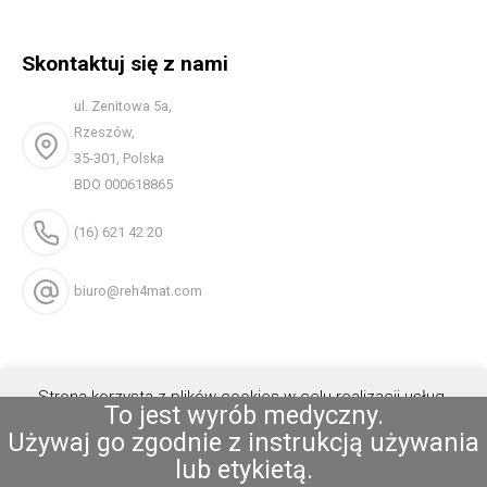
Skontaktuj się z nami
ul. Zenitowa 5a,
Rzeszów,
35-301, Polska
BDO 000618865
(16) 621 42 20
biuro@reh4mat.com
Strona korzysta z plików cookies w celu realizacji usług.
To jest wyrób medyczny.
Możesz określić warunki przechowywania lub dostępu do
Używaj go zgodnie z instrukcją używania
plików cookies w Twojej przeglądarce.
Akceptuję
lub etykietą.