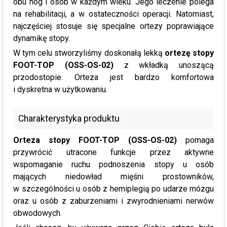
obu nóg i osób w każdym wieku. Jego leczenie polega
na rehabilitacji, a w ostateczności operacji. Natomiast,
najczęściej stosuje się specjalne ortezy poprawiające
dynamikę stopy.
W tym celu stworzyliśmy doskonałą lekką
ortezę stopy
FOOT-TOP (OSS-OS-02)
z wkładką unoszącą
przodostopie. Orteza jest bardzo komfortowa
i dyskretna w użytkowaniu.
Charakterystyka produktu
Orteza stopy FOOT-TOP (OSS-OS-02)
pomaga
przywrócić utracone funkcje przez aktywne
wspomaganie ruchu podnoszenia stopy u osób
mających niedowład mięśni prostowników,
w szczególności u osób z hemiplegią po udarze mózgu
oraz u osób z zaburzeniami i zwyrodnieniami nerwów
obwodowych.