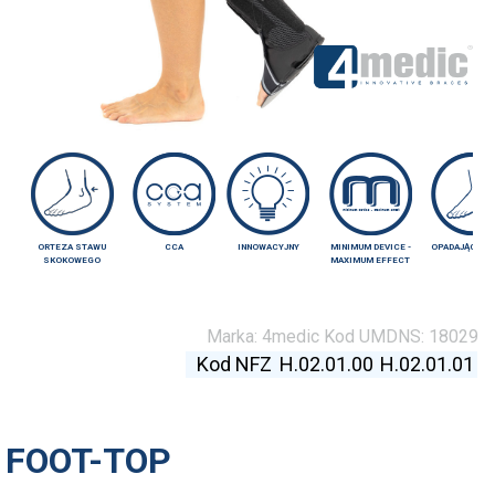
ORTEZA STAWU
CCA
INNOWACYJNY
MINIMUM DEVICE -
OPADAJĄCA S
SKOKOWEGO
MAXIMUM EFFECT
Marka:
4medic
Kod UMDNS:
18029
Kod NFZ
H.02.01.00
H.02.01.01
FOOT-TOP