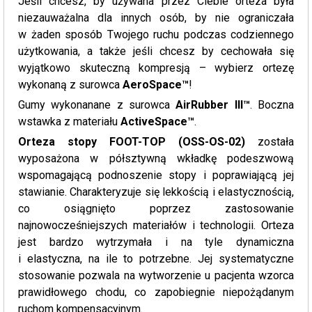
Jeśli chcesz, by używana przez Ciebie orteza była
niezauważalna dla innych osób, by nie ograniczała
w żaden sposób Twojego ruchu podczas codziennego
użytkowania, a także jeśli chcesz by cechowała się
wyjątkowo skuteczną kompresją – wybierz ortezę
wykonaną z surowca
AeroSpace™
!
Gumy wykonanane z surowca
AirRubber III™
. Boczna
wstawka z materiału
ActiveSpace™
.
Orteza stopy FOOT-TOP (OSS-OS-02)
została
wyposażona w półsztywną wkładkę podeszwową
wspomagającą podnoszenie stopy i poprawiającą jej
stawianie. Charakteryzuje się lekkością i elastycznością,
co osiągnięto poprzez zastosowanie
najnowocześniejszych materiałów i technologii. Orteza
jest bardzo wytrzymała i na tyle dynamiczna
i elastyczna, na ile to potrzebne. Jej systematyczne
stosowanie pozwala na wytworzenie u pacjenta wzorca
prawidłowego chodu, co zapobiegnie niepożądanym
ruchom kompensacyjnym.