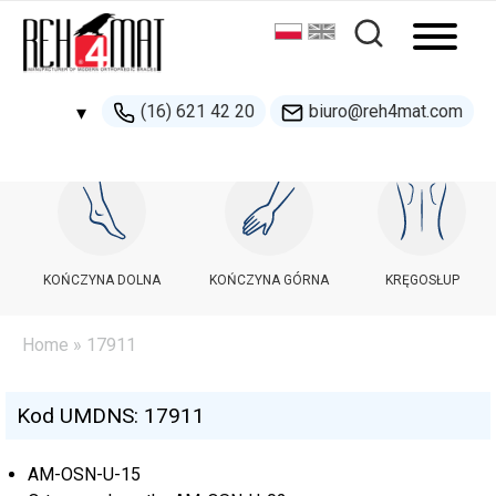
(16) 621 42 20
biuro@reh4mat.com
▾
500 132 274
handel@reh4mat.com
KOŃCZYNA DOLNA
KOŃCZYNA GÓRNA
KRĘGOSŁUP
Home
» 17911
Kod UMDNS: 17911
AM-OSN-U-15