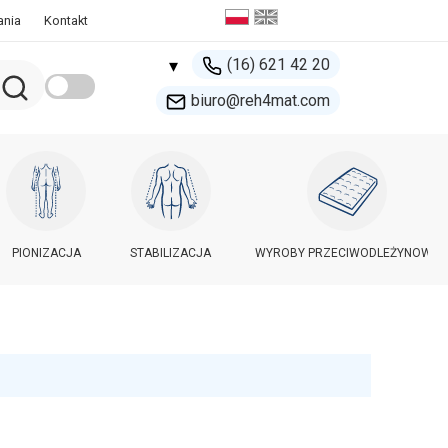
ania
Kontakt
(16) 621 42 20
▾
biuro@reh4mat.com
500 132 274
handel@reh4mat.com
PIONIZACJA
STABILIZACJA
WYROBY PRZECIWODLEŻYNOWE