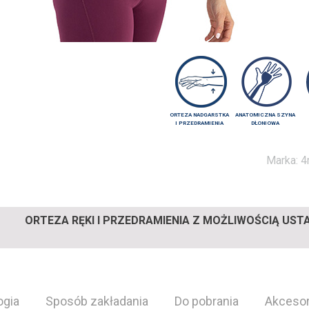
ORTEZA NADGARSTKA
ANATOMICZNA SZYNA
I PRZEDRAMIENIA
DŁONIOWA
Marka:
4
ORTEZA RĘKI I PRZEDRAMIENIA Z MOŻLIWOŚCIĄ UST
ogia
Sposób zakładania
Do pobrania
Akcesor