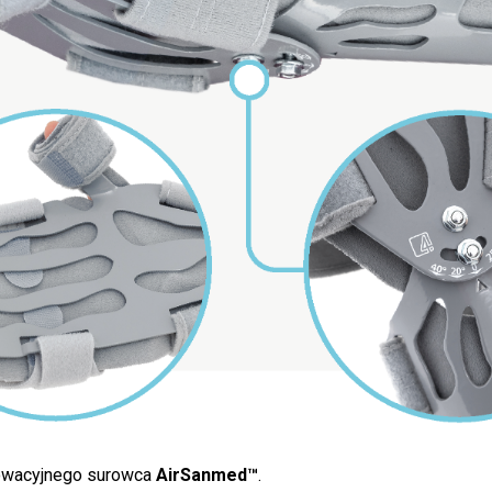
nowacyjnego surowca
AirSanmed™
.