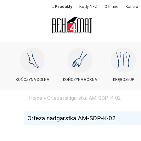
￬ Produkty
Kody NFZ
O firmie
Kariera
KOŃCZYNA DOLNA
KOŃCZYNA GÓRNA
KRĘGOSŁUP
Home
» Orteza nadgarstka AM-SDP-K-02
Orteza nadgarstka AM-SDP-K-02