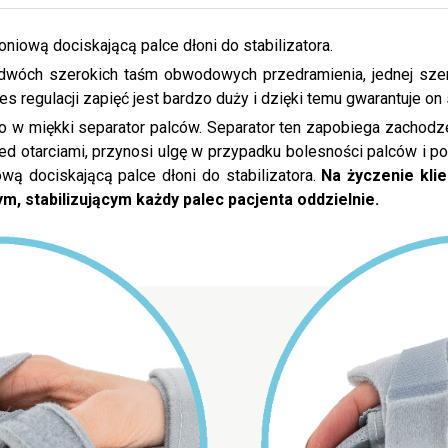
niową dociskającą palce dłoni do stabilizatora.
dwóch szerokich taśm obwodowych przedramienia, jednej sze
 regulacji zapięć jest bardzo duży i dzięki temu gwarantuje on sz
w miękki separator palców. Separator ten zapobiega zachodzeni
d otarciami, przynosi ulgę w przypadku bolesności palców i p
wą dociskającą palce dłoni do stabilizatora.
Na życzenie kli
ym
, stabilizującym każdy palec pacjenta oddzielnie.