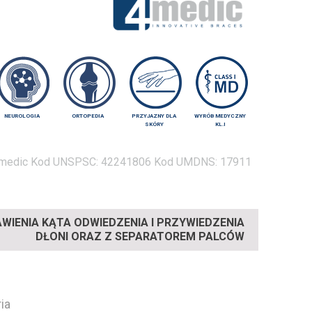
NEUROLOGIA
ORTOPEDIA
PRZYJAZNY DLA
WYRÓB MEDYCZNY
SKÓRY
KL.I
medic
Kod UNSPSC:
42241806
Kod UMDNS:
17911
AWIENIA KĄTA ODWIEDZENIA I PRZYWIEDZENIA
DŁONI ORAZ Z SEPARATOREM PALCÓW
ia