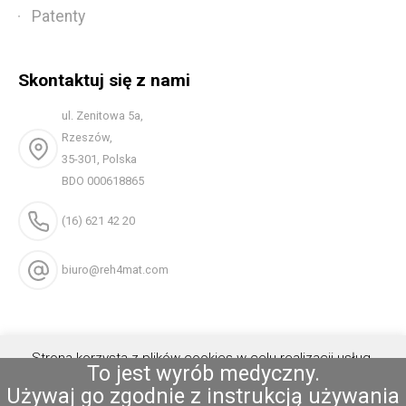
Patenty
Skontaktuj się z nami
ul. Zenitowa 5a,
Rzeszów,
35-301, Polska
BDO 000618865
(16) 621 42 20
biuro@reh4mat.com
Strona korzysta z plików cookies w celu realizacji usług.
To jest wyrób medyczny.
Możesz określić warunki przechowywania lub dostępu do
Używaj go zgodnie z instrukcją używania