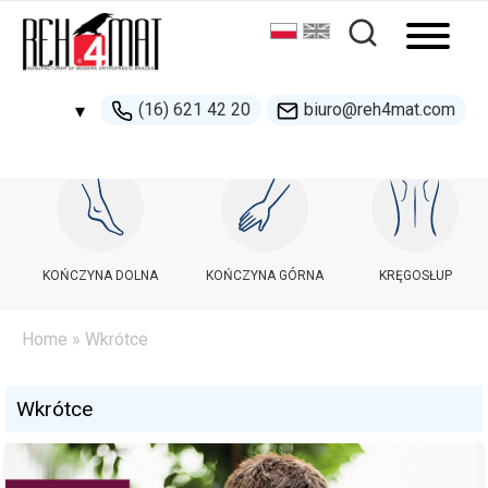
(16) 621 42 20
biuro@reh4mat.com
▾
500 132 274
handel@reh4mat.com
KOŃCZYNA DOLNA
KOŃCZYNA GÓRNA
KRĘGOSŁUP
Home
» Wkrótce
Wkrótce