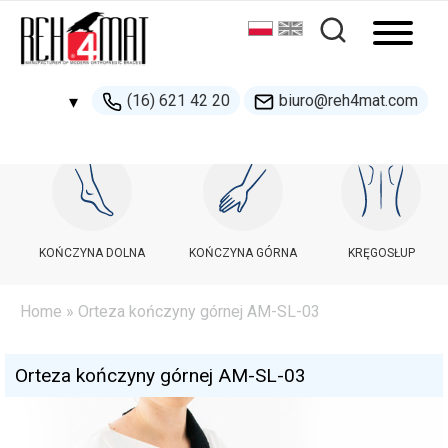
(16) 621 42 20
biuro@reh4mat.com
▾
500 132 274
handel@reh4mat.com
KOŃCZYNA DOLNA
KOŃCZYNA GÓRNA
KRĘGOSŁUP
Home
» Orteza kończyny górnej AM-SL-03
Orteza kończyny górnej AM-SL-03