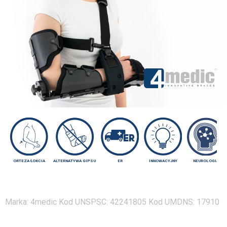
ORTEZA ŁOKCIA
ALTERNATYWA GIPSU
ER
INNOWACYJNY
NEUROLOGIA
Marka:
4medic
Kod UNSPSC:
42241805
Kod UMDNS:
17910