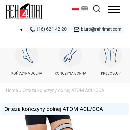
(16) 621 42 20
biuro@reh4mat.com
▾
500 132 274
handel@reh4mat.com
KOŃCZYNA DOLNA
KOŃCZYNA GÓRNA
KRĘGOSŁUP
Home
» Orteza kończyny dolnej ATOM ACL/CCA
Orteza kończyny dolnej ATOM ACL/CCA