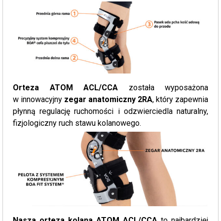
Orteza ATOM ACL/CCA
została wyposażona
w innowacyjny
zegar anatomiczny 2RA
, który zapewnia
płynną regulację ruchomości i odzwierciedla naturalny,
fizjologiczny ruch stawu kolanowego.
Nasza orteza kolana ATOM ACL/CCA
to najbardziej