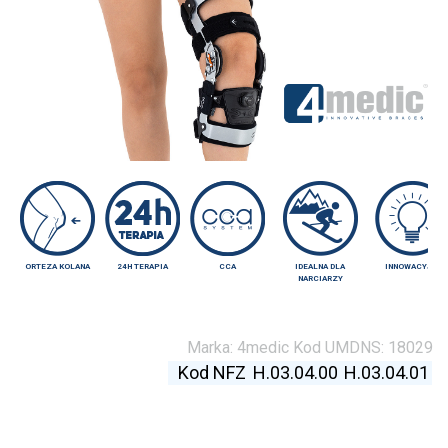
ORTEZA KOLANA
24H TERAPIA
CCA
IDEALNA DLA
INNOWACYJNY
NARCIARZY
Marka:
4medic
Kod UMDNS:
18029
Kod NFZ
H.03.04.00
H.03.04.01