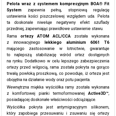
Pelota wraz z systemem kompresyjnym BOA® Fit
System
zapewnia pełną, stopniową regulację
ustawienia kości piszczelowej względem uda. Pelota
ta doskonale niweluje negatywny efekt szuflady
przedniej, zapewniając prawidłowe ustawienie stawu.
Rama
ortezy ATOM ACL/CCA
została wykonana
z innowacyjnego
lekkiego aluminium 6061 T6
mającego zastosowanie w lotnictwie, gwarantuje
to najlepszą stabilizację wśród ortez dostępnych
na rynku. Dodatkowo w celu lepszego zabezpieczenia
ortezy przed wilgocią, rama została pokryta na gorąco
trwałą powłoką proszkową, co powoduje, iż orteza jest
obojętna na działanie wody oraz potu pacjenta.
Wewnętrzna miękka wyściółka ramy została wykonana
z komfortowej pianki termoformowanej
Active3D™
,
posiadającej doskonałe właściwości odciążające.
Wyściółka pokryta jest antymigracyjnym silikonem,
który zapobiega przesuwaniu i zsuwaniu się ortezy