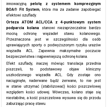
innowacyjną
pelotę z systemem kompresyjnym
BOA® Fit System
, która ma za zadanie zapobiegać
efektowi szuflady.
Orteza ATOM ACL/CCA z 4-punktowym system
podparcia kolana
stanowi niezaprzeczalnie bardzo
mocną ochronę więzadeł stawu kolanowego.
Przeznaczona jest w szczególności dla osób
uprawiających sporty o podwyższonym ryzyku urazów
więzadła ACL. Zapewnia maksymalne poczucie
bezpieczeństwa i najpewniejszą ochronę kolana.
Efekt szuflady, inaczej mówiąc translacja przednia
piszczeli, to podstawowy objaw kliniczny
uszkodzonego więzadła ACL. Gdy zostaje ono
naciągnięte, naderwane bądź zerwane, to nie jest
w stanie utrzymać (stabilizować) kości piszczelowej
względem kości udowej. Wówczas, kolano staje się
niestabilne, a kość piszczelowa wysuwa się do przodu
zaburzając pracę stawu.