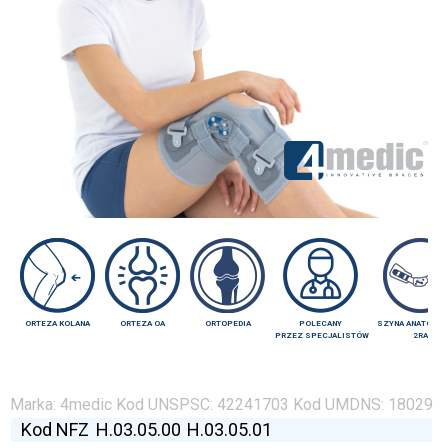
ORTEZA KOLANA
ORTEZA OA
ORTOPEDIA
POLECANY
SZYNA ANATOMI
PRZEZ SPECJALISTÓW
2RA
Marka:
4medic
Kod UNSPSC:
42241703
Kod UMDNS:
18029
Kod NFZ
H.03.05.00
H.03.05.01