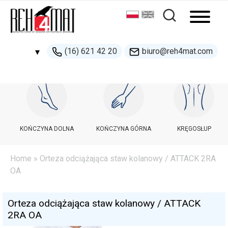
(16) 621 42 20
biuro@reh4mat.com
▾
500 132 274
handel@reh4mat.com
KOŃCZYNA DOLNA
KOŃCZYNA GÓRNA
KRĘGOSŁUP
Home
» Orteza odciążająca staw kolanowy / ATTACK 2RA
OA
Orteza odciążająca staw kolanowy / ATTACK
2RA OA